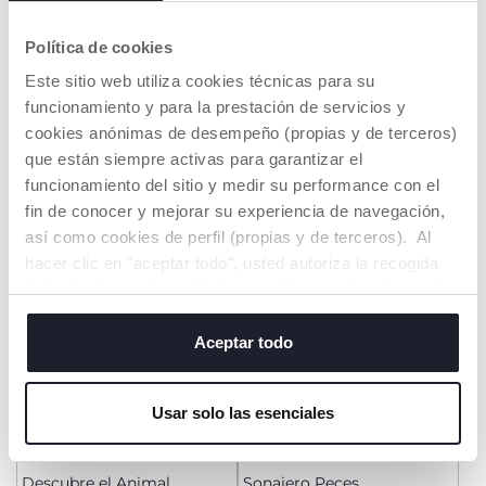
Política de cookies
Pijama de Navidad con
Libro de los Animales de la
Este sitio web utiliza cookies técnicas para su
abertura en la entrepierna
Granja
funcionamiento y para la prestación de servicios y
€ 22,99
€ 19,99
to
-12%
Precio anterior:
€ 25,99
cookies anónimas de desempeño (propias y de terceros)
que están siempre activas para garantizar el
AÑADIR
AÑADIR
funcionamiento del sitio y medir su performance con el
fin de conocer y mejorar su experiencia de navegación,
así como cookies de perfil (propias y de terceros). Al
hacer clic en "aceptar todo", usted autoriza la recogida
de todas las cookies. Si desea obtener más información
o cambiar o revocar el consentimiento de todas o
algunas cookies, haga clic en "mostrar detalles". Al
Aceptar todo
cerrar este banner, usted consiente en utilizar
únicamente cookies técnicas, que son esenciales para el
Usar solo las esenciales
servicio solicitado.
Descubre el Animal
Sonajero Peces