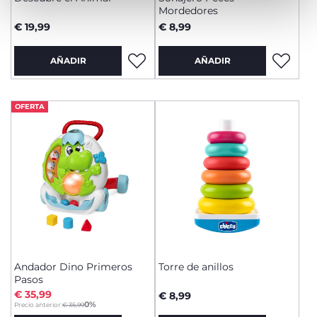
Mordedores
€ 19,99
€ 8,99
AÑADIR
AÑADIR
OFERTA
Andador Dino Primeros
Torre de anillos
Pasos
€ 35,99
€ 8,99
to
0%
Precio anterior:
€ 35,99