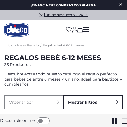
¡FINANCIA TUS COMPRAS CON KLARNA!
10€ de descuento GRATIS
(has more options on
Inicio
Ideas Regalo
Regalos bebé 6-12 meses
REGALOS BEBÉ 6-12 MESES
35 Productos
Descubre entre todo nuestro catálogo el regalo perfecto
para bebés de entre 6 meses y un año. ¡Ideal para bautizos y
cumpleaños!
Ordenar por
Mostrar filtros
Disponible online