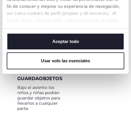
interactivos, sonidos
tanto en
fin de conocer y mejorar su experiencia de navegación,
de conducción y luces.
configuraciones de
así como cookies de perfil (propias y de terceros). Al
andador como de
paseo.
hacer clic en "aceptar todo", usted autoriza la recogida
de todas las cookies. Si desea obtener más información
o cambiar o revocar el consentimiento de todas o
algunas cookies, haga clic en "mostrar detalles". Al
Aceptar todo
cerrar este banner, usted consiente en utilizar
únicamente cookies técnicas, que son esenciales para el
Usar solo las esenciales
servicio solicitado.
CAJÓN
GUARDAOBJETOS
Bajo el asiento los
niños y niñas podrán
guardar objetos para
llevarlos a cualquier
parte.