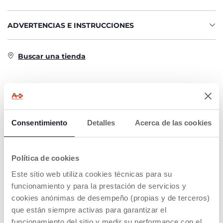
ADVERTENCIAS E INSTRUCCIONES
Buscar una tienda
CARACTERÍSTICAS DEL PRODUCTO
Consentimiento
Detalles
Acerca de las cookies
Política de cookies
Este sitio web utiliza cookies técnicas para su
VOLANTE
ROBUSTO Y
funcionamiento y para la prestación de servicios y
INTERACTIVO
SEGURO
cookies anónimas de desempeño (propias y de terceros)
El volante de este
Ruedas grandes y
que están siempre activas para garantizar el
camión correpasillos
fuertes que garantizan
cuenta con 4 botones
una alta estabilidad
funcionamiento del sitio y medir su performance con el