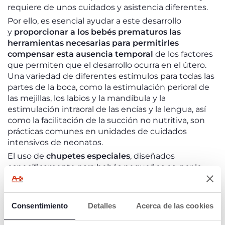
requiere de unos cuidados y asistencia diferentes.
Por ello, es esencial ayudar a este desarrollo
y
proporcionar a los bebés prematuros las
herramientas necesarias para permitirles
compensar esta ausencia temporal
de los factores
que permiten que el desarrollo ocurra en el útero.
Una variedad de diferentes estímulos para todas las
partes de la boca, como la estimulación perioral de
las mejillas, los labios y la mandíbula y la
estimulación intraoral de las encías y la lengua, así
como la facilitación de la succión no nutritiva, son
prácticas comunes en unidades de cuidados
intensivos de neonatos.
El uso de
chupetes especiales
, diseñados
específicamente para bebés pequeños es, por lo
tanto, muy importante. Tienen que ser
chupetes
pequeños y ligeros
, con un
escudo
diseñado anatómicamente para no obstruir la
Consentimiento
Detalles
Acerca de las cookies
cara
ni inferir con ningún tubo. Estos chupetes son
ayudas esenciales para fomentar la succión, que en