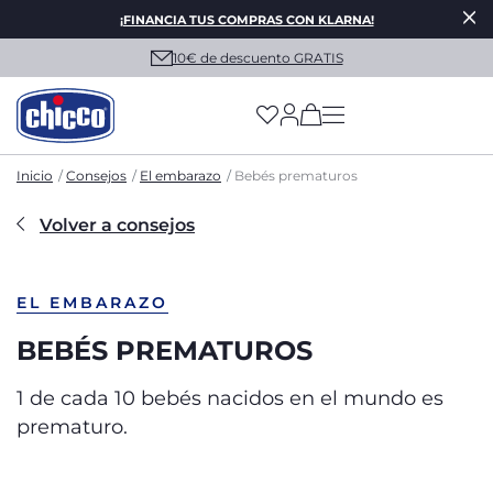
¡FINANCIA TUS COMPRAS CON KLARNA!
10€ de descuento GRATIS
(has more options on
Inicio
Consejos
El embarazo
Bebés prematuros
Volver a consejos
EL EMBARAZO
BEBÉS PREMATUROS
1 de cada 10 bebés nacidos en el mundo es
prematuro.