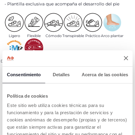
Avísame
Plantilla exclusiva que acompaña el desarrollo del pie
Ligero
Flexible
Cómodo
Transpirable
Práctico
Arco plantar
Diseñado junto
Plantilla
a BM LAB
Consentimiento
Detalles
Acerca de las cookies
DETALLES DEL PRODUCTO
Política de cookies
ADVERTENCIAS E INSTRUCCIONES
Este sitio web utiliza cookies técnicas para su
funcionamiento y para la prestación de servicios y
Buscar una tienda
cookies anónimas de desempeño (propias y de terceros)
que están siempre activas para garantizar el
funcionamiento del sitio y medir su performance con el