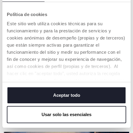
ADVERTENCIAS E INSTRUCCIONES
Política de cookies
COMPROMISO CHICCO
Este sitio web utiliza cookies técnicas para su
NUESTRO ALGODÓN ES... ¡SOSTENIBLE!
funcionamiento y para la prestación de servicios y
Algodón cultivado de acuerdo con un programa cuyo
cookies anónimas de desempeño (propias y de terceros)
objetivo es poner en el mercado hilos de algodón
que están siempre activas para garantizar el
certificado cultivado siguiendo todas las medidas para
funcionamiento del sitio y medir su performance con el
hacerlo SOSTENIBLE, tanto desde el punto de vista
medioambiental como económico y social.
fin de conocer y mejorar su experiencia de navegación,
Toda la cadena de suministro y producción se rastrea y
así como cookies de perfil (propias y de terceros). Al
sigue las mismas medidas de sostenibilidad.
hacer clic en "aceptar todo", usted autoriza la recogida
de todas las cookies. Si desea obtener más información
o cambiar o revocar el consentimiento de todas o
Buscar una tienda
algunas cookies, haga clic en "mostrar detalles". Al
Aceptar todo
cerrar este banner, usted consiente en utilizar
únicamente cookies técnicas, que son esenciales para el
Usar solo las esenciales
servicio solicitado.
NUESTRO CONSEJOS