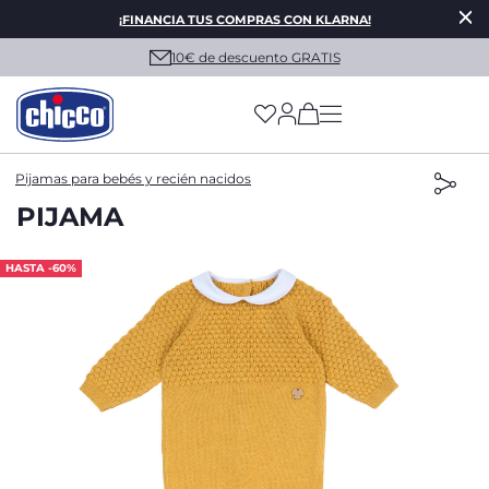
¡FINANCIA TUS COMPRAS CON KLARNA!
10€ de descuento GRATIS
(has more options on
Pijamas para bebés y recién nacidos
PIJAMA
HASTA -60%