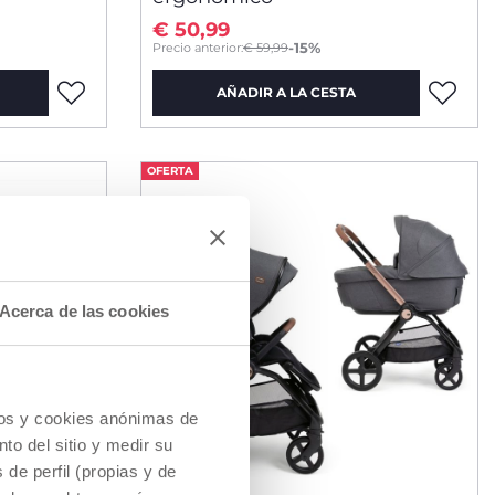
€ 50,99
to
-15%
Precio anterior:
€ 59,99
AÑADIR A LA CESTA
OFERTA
Acerca de las cookies
cios y cookies anónimas de
to del sitio y medir su
de perfil (propias y de