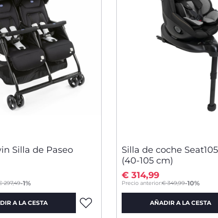
in Silla de Paseo
Silla de coche Seat105
(40-105 cm)
€ 314,99
to
-1%
-10%
€ 297,49
Precio anterior:
€ 349,99
DIR A LA CESTA
AÑADIR A LA CESTA