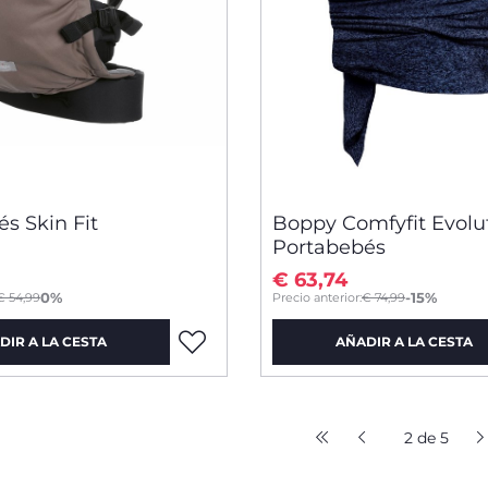
s Skin Fit
Boppy Comfyfit Evolut
Portabebés
€ 63,74
to
0%
-15%
€ 54,99
Precio anterior:
€ 74,99
DIR A LA CESTA
AÑADIR A LA CESTA
2 de 5