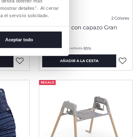
Si desea obtener más
mostrar detalles". Al cerrar
a el servicio solicitado.
2 Colores
 bebé
Duo Mysa con capazo Gran
Comfort
Aceptar todo
€ 611,99
to
-10%
Precio anterior:
€ 679,99
AÑADIR A LA CESTA
REGALO