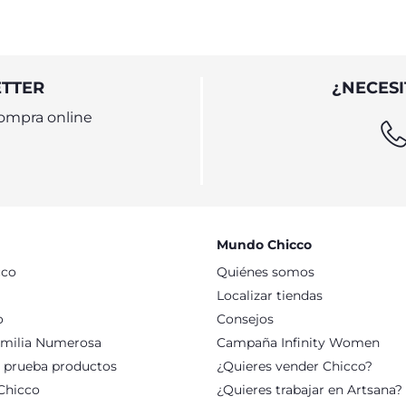
ETTER
¿NECESI
ompra online
Mundo Chicco
cco
Quiénes somos
Localizar tiendas
o
Consejos
milia Numerosa
Campaña Infinity Women
: prueba productos
¿Quieres vender Chicco?
Chicco
¿Quieres trabajar en Artsana?