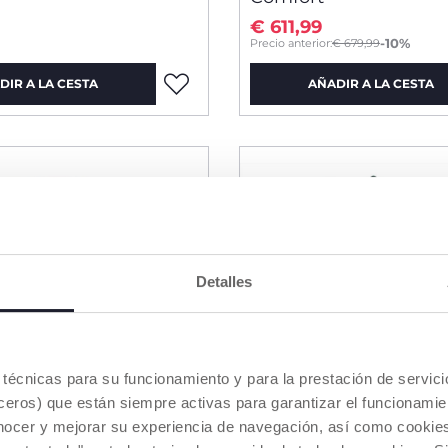
€ 611,99
to
-10%
Precio anterior:
€ 679,99
DIR A LA CESTA
AÑADIR A LA CESTA
Detalles
es técnicas para su funcionamiento y para la prestación de servi
eros) que están siempre activas para garantizar el funcionamien
nocer y mejorar su experiencia de navegación, así como cookies 