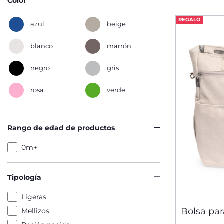
Color
REGALO
azul
beige
blanco
marrón
negro
gris
rosa
verde
Rango de edad de productos
0m+
Tipología
Ligeras
Bolsa par
Mellizos