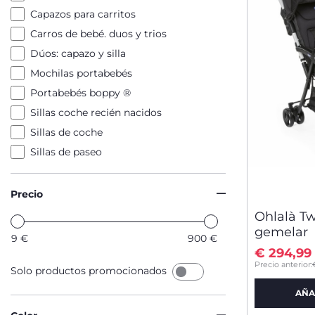
Capazos para carritos
Carros de bebé. duos y trios
Dúos: capazo y silla
Mochilas portabebés
Portabebés boppy ®
Sillas coche recién nacidos
Sillas de coche
Sillas de paseo
Precio
Ohlalà Tw
gemelar
9
€
900
€
€ 294,99
to
Precio anterior:
Solo productos promocionados
AÑA