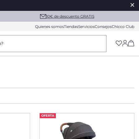
10€ de descuento GRATIS
Quienes somos
Tiendas
Servicios
Consejos
Chicco Club
(h
o?
OFERTA