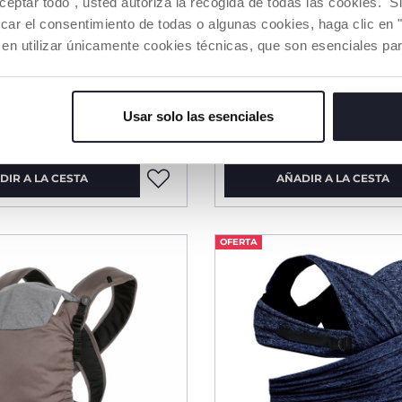
aceptar todo", usted autoriza la recogida de todas las cookies. 
car el consentimiento de todas o algunas cookies, haga clic en "
 en utilizar únicamente cookies técnicas, que son esenciales par
2 Colores
Paseo Mysa
Liteway 4 Silla paseo
Usar solo las esenciales
€ 179,99
DIR A LA CESTA
AÑADIR A LA CESTA
OFERTA