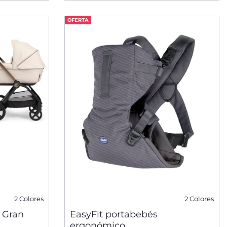
OFERTA
2 Colores
2 Colores
 Gran
EasyFit portabebés
ergonómico