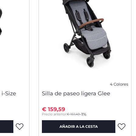
4 Colores
 i-Size
Silla de paseo ligera Glee
€ 159,59
to
-1%
Precio anterior:
€ 161,49
AÑADIR A LA CESTA