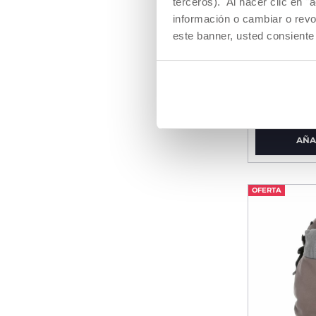
terceros). Al hacer clic en "
información o cambiar o revo
este banner, usted consiente
Silla de 
€ 499,99
AÑA
OFERTA