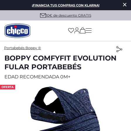
¡FINANCIA TUS COMPRAS CON KLARNA!
10€ de descuento GRATIS
(has more options on
Portabebés Boppy ®
BOPPY COMFYFIT EVOLUTION
FULAR PORTABEBÉS
EDAD RECOMENDADA 0M+
OFERTA