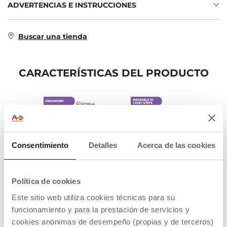
ADVERTENCIAS E INSTRUCCIONES
Buscar una tienda
CARACTERÍSTICAS DEL PRODUCTO
Consentimiento
Detalles
Acerca de las cookies
PORTABEBÉS
FULAR FÁCIL DE
ERGONÓMICO
PONER
Política de cookies
Posición de piernas en
Ata el cinturón en la
M para promover la
parte delantera y
Este sitio web utiliza cookies técnicas para su
posición correcta de
alinea con el ombligo.
funcionamiento y para la prestación de servicios y
las piernas del bebé
Luego coloca un
para un desarrollo
tirante en uno de los
cookies anónimas de desempeño (propias y de terceros)