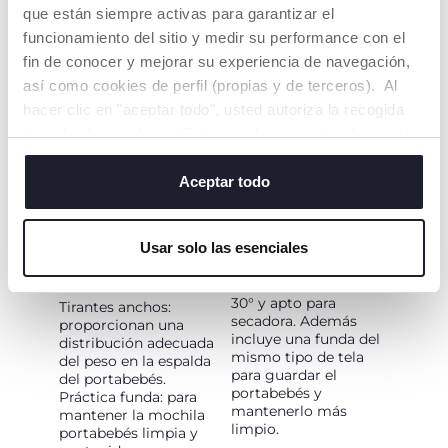
anatómico óptimo de
hombros, coloca al
que están siempre activas para garantizar el
la articulación de la
bebé, y luego el otro
funcionamiento del sitio y medir su performance con el
cadera. Posición en "C"
tirante. Por último
de la espalda. Soporte
cruzar las correas por
fin de conocer y mejorar su experiencia de navegación,
de cabeza y cuello.
la espalda y haz un
así como cookies de perfil (propias y de terceros). Al
nudo doble.
hacer clic en "aceptar todo", usted autoriza la recogida
de todas las cookies. Si desea obtener más información
o cambiar o revocar el consentimiento de todas o
algunas cookies, haga clic en "mostrar detalles". Al
Aceptar todo
cerrar este banner, usted consiente en utilizar
únicamente cookies técnicas, que son esenciales para el
Usar solo las esenciales
servicio solicitado.
CARACTERÍSTICAS
MÁXIMA HIGIENE
ADICIONALES
Lavable a máquina a
30° y apto para
Tirantes anchos:
secadora. Además
proporcionan una
incluye una funda del
distribución adecuada
mismo tipo de tela
del peso en la espalda
para guardar el
del portabebés.
portabebés y
Práctica funda: para
mantenerlo más
mantener la mochila
limpio.
portabebés limpia y