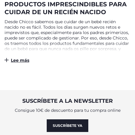
PRODUCTOS IMPRESCINDIBLES PARA
CUIDAR DE UN RECIÉN NACIDO
Desde Chicco sabemos que cuidar de un bebé recién
nacido no es fácil. Todos los días surgen nuevos retos e
imprevistos que, especialmente para los padres primerizos,
puede ser complicado de gestionar. Por eso, desde Chicco,
os traemos todos los productos fundamentales para cuidar
de un bebé para que nunca nada os pille por sorpresa, y
podáis enfrentarnos a cualquier situación con la confianza
de saber que todo está bajo control. Elegir productos de
Lee más
puericultura no es nada fácil y se tienen que tener en
cuenta aspectos como los materiales, la practicidad o la
comodidad, tanto para el pequeño como para los padres.
Ahora puedes olvidarte de tanta preocupación gracias a la
gran variedad de artículos que encontrarás en nuestra
tienda online. Desde Chicco, nuestra prioridad es hacer una
selección de productos de puericultura completa para que
SUSCRÍBETE A LA NEWSLETTER
tengas a tu disposición todo lo que necesitas para cuidar de
tu bebé. En nuestra tienda online encontrarás desde
Consigue 10€ de descuento para tu compra online
chupetes y productos de lactancia, hasta juguetes además
de cunas, bañeras, alfombras de juego y, en definitiva, todos
los productos que podrías necesitar para cuidar a tu bebé.
SUSCRÍBETE YA
¡Descúbrelos todos!