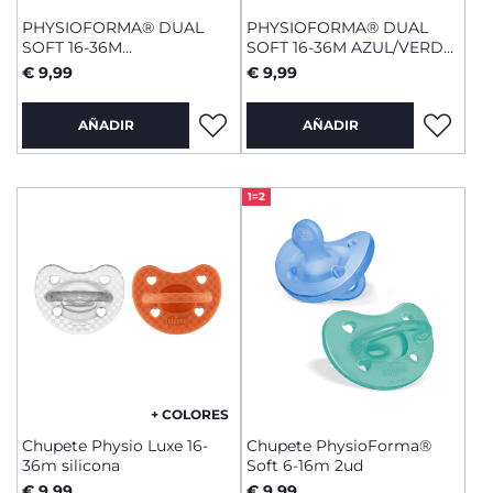
PHYSIOFORMA® DUAL
PHYSIOFORMA® DUAL
SOFT 16-36M
SOFT 16-36M AZUL/VERDE
ROSA/MAGENTA 2
2 UDS
€ 9,99
€ 9,99
UNIDADES
AÑADIR
AÑADIR
1=2
+ COLORES
Chupete Physio Luxe 16-
Chupete PhysioForma®
36m silicona
Soft 6-16m 2ud
€ 9,99
€ 9,99