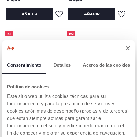
AÑADIR
AÑADIR
1=2
1=2
Consentimiento
Detalles
Acerca de las cookies
Política de cookies
Este sitio web utiliza cookies técnicas para su
Chupete PhysioForma®
CHUPETE PH. DUAL SOFT
funcionamiento y para la prestación de servicios y
SOFT 6-16m 2ud
ROSA 6-16M 2 UNIDADES
cookies anónimas de desempeño (propias y de terceros)
€ 9,99
€ 9,99
que están siempre activas para garantizar el
funcionamiento del sitio y medir su performance con el
AÑADIR
AÑADIR
fin de conocer y mejorar su experiencia de navegación,