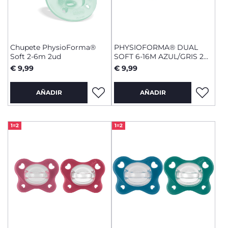
Chupete PhysioForma®
PHYSIOFORMA® DUAL
Soft 2-6m 2ud
SOFT 6-16M AZUL/GRIS 2
UDS.
€ 9,99
€ 9,99
AÑADIR
AÑADIR
1=2
1=2