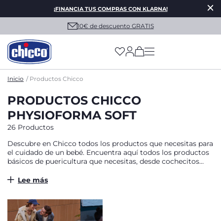
¡FINANCIA TUS COMPRAS CON KLARNA!
10€ de descuento GRATIS
(has more options on
Inicio
Productos Chicco
PRODUCTOS CHICCO
PHYSIOFORMA SOFT
26 Productos
Descubre en Chicco todos los productos que necesitas para
el cuidado de un bebé. Encuentra aquí todos los productos
básicos de puericultura que necesitas, desde cochecitos
hasta tronas, gafas de sol, productos de lactancia y más.
Lee más