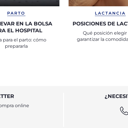
PARTO
LACTANCIA
LEVAR EN LA BOLSA
POSICIONES DE LA
RA EL HOSPITAL
Qué posición elegir
garantizar la comodida
a para el parto: cómo
madre y el beb
prepararla
ETTER
¿NECESI
ompra online