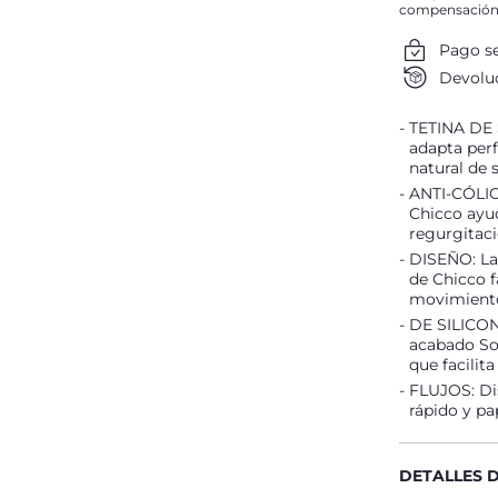
compensación
Pago s
Devoluc
TETINA DE S
adapta per
natural de 
ANTI-CÓLICO
Chicco ayud
regurgitaci
DISEÑO: La 
de Chicco f
movimiento 
DE SILICONA
acabado Sof
que facilita
FLUJOS: Dis
rápido y pap
DETALLES 