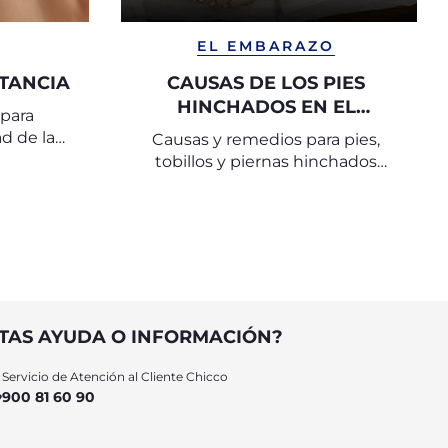
EL EMBARAZO
CTANCIA
CAUSAS DE LOS PIES
HINCHADOS EN EL
 para
EMBARAZO Y CÓMO
d de la
Causas y remedios para pies,
REMEDIARLO
é
tobillos y piernas hinchados
durante el embarazo
TAS AYUDA O INFORMACIÓN?
Servicio de Atención al Cliente Chicco
900 81 60 90