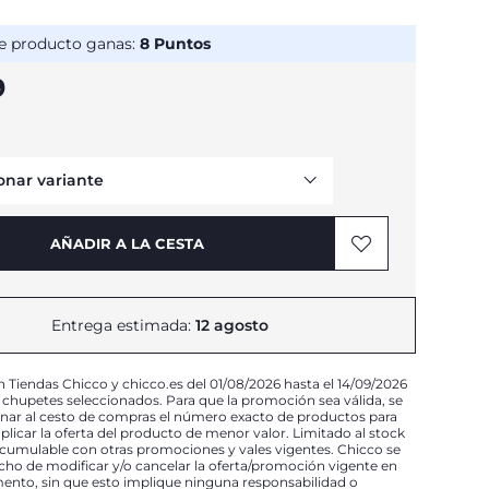
e producto ganas:
8
Puntos
9
onar variante
AÑADIR A LA CESTA
Entrega estimada:
12 agosto
n Tiendas Chicco y chicco.es del 01/08/2026 hasta el 14/09/2026
 chupetes seleccionados. Para que la promoción sea válida, se
onar al cesto de compras el número exacto de productos para
plicar la oferta del producto de menor valor. Limitado al stock
acumulable con otras promociones y vales vigentes. Chicco se
echo de modificar y/o cancelar la oferta/promoción vigente en
nto, sin que esto implique ninguna responsabilidad o