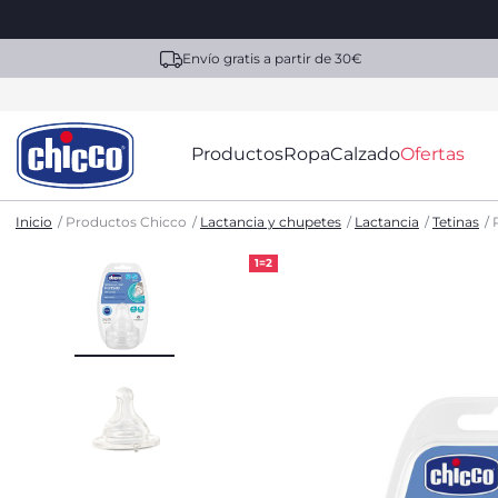
Envío gratis a partir de 30€
Productos
Ropa
Calzado
Ofertas
Inicio
Productos Chicco
Lactancia y chupetes
Lactancia
Tetinas
1=2