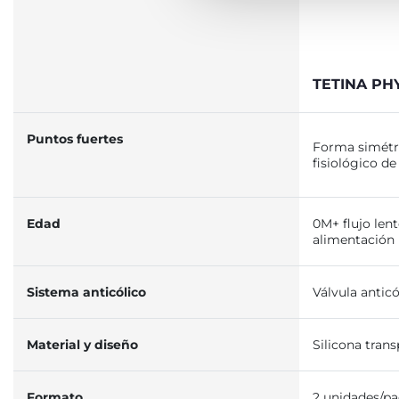
TETINA PH
Puntos fuertes
Forma simétri
fisiológico de
Edad
0M+ flujo lent
alimentación
Sistema anticólico
Válvula anticó
Material y diseño
Silicona tran
Formato
2 unidades/p