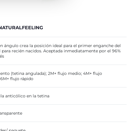
 NATURALFEELING
en ángulo crea la posición ideal para el primer enganche del
al para recién nacidos. Aceptada inmediatamente por el 96%
és
lento (tetina angulada); 2M+ flujo medio; 4M+ flujo
 6M+ flujo rápido
la anticólico en la tetina
ransparente
ades/ paquete