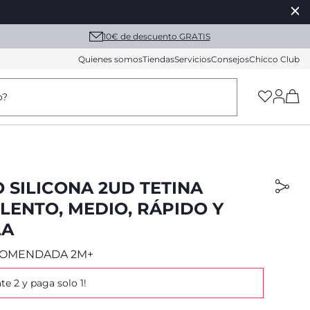
10€ de descuento GRATIS
Quienes somos
Tiendas
Servicios
Consejos
Chicco Club
(h
o?
 SILICONA 2UD TETINA
LENTO, MEDIO, RÁPIDO Y
LA
COMENDADA 2M+
ate 2 y paga solo 1!