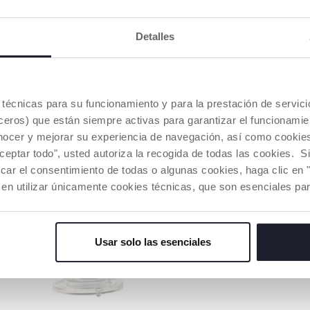
Aceptado por el 98% de los
bebés* La forma de silicona
Detalles
simétrica, plana y alargada
favorece el agarre y el
movimiento peristáltico de la
lengua. 4 flujos diferentes
disponibles para seguir el
desarrollo del bebé. *Prueba
es técnicas para su funcionamiento y para la prestación de servi
de consumo en 450 bebés en
eros) que están siempre activas para garantizar el funcionamien
Italia, 2019.
nocer y mejorar su experiencia de navegación, así como cookies 
aceptar todo", usted autoriza la recogida de todas las cookies. 
car el consentimiento de todas o algunas cookies, haga clic en "
 en utilizar únicamente cookies técnicas, que son esenciales par
Usar solo las esenciales