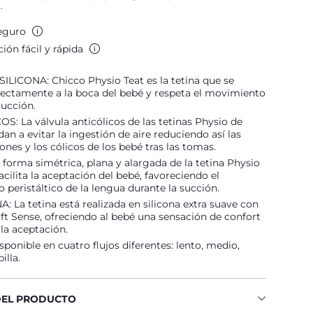
.
eguro
ión fácil y rápida
ILICONA: Chicco Physio Teat es la tetina que se
fectamente a la boca del bebé y respeta el movimiento
succión.
S: La válvula anticólicos de las tetinas Physio de
an a evitar la ingestión de aire reduciendo así las
ones y los cólicos de los bebé tras las tomas.
forma simétrica, plana y alargada de la tetina Physio
acilita la aceptación del bebé, favoreciendo el
peristáltico de la lengua durante la succión.
: La tetina está realizada en silicona extra suave con
t Sense, ofreciendo al bebé una sensación de confort
 la aceptación.
ponible en cuatro flujos diferentes: lento, medio,
illa.
DEL PRODUCTO