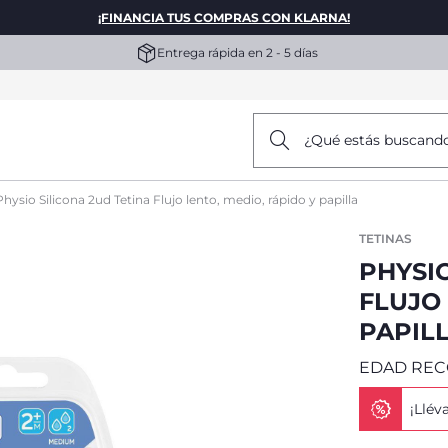
¡FINANCIA TUS COMPRAS CON KLARNA!
Entrega rápida en 2 - 5 días
¿Qué estás buscand
Physio Silicona 2ud Tetina Flujo lento, medio, rápido y papilla
TETINAS
PHYSIO
FLUJO 
PAPIL
EDAD RE
¡Llév