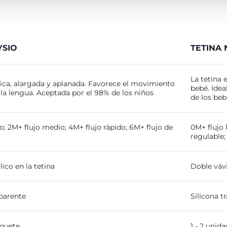
YSIO
TETINA
La tetina 
ca, alargada y aplanada. Favorece el movimiento
bebé. Ide
 la lengua. Aceptada por el 98% de los niños
de los beb
o; 2M+ flujo medio; 4M+ flujo rápido; 6M+ flujo de
0M+ flujo 
regulable;
lico en la tetina
Doble vávi
sparente
Silicona t
aquete
1 - 2 unid