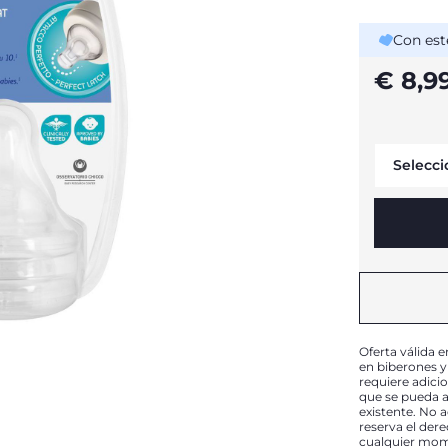
Con est
€ 8,9
Selecci
Oferta válida e
en biberones y
requiere adici
que se pueda a
existente. No 
reserva el der
cualquier mome