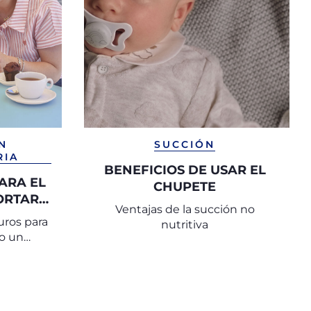
N
SUCCIÓN
RIA
BENEFICIOS DE USAR EL
ARA EL
CHUPETE
ORTAR
Ventajas de la succión no
S Y
uros para
nutritiva
ORMA
mo un
tranquilo