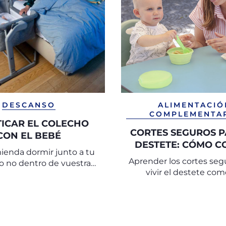
DESCANSO
ALIMENTACIÓ
COMPLEMENTA
ICAR EL COLECHO
CORTES SEGUROS P
CON EL BEBÉ
DESTETE: CÓMO C
ienda dormir junto a tu
LOS ALIMENTO
Aprender los cortes seg
ro no dentro de vuestra
SERVIRLOS DE F
vivir el destete co
cama.
SEGURA
descubrimiento feliz y 