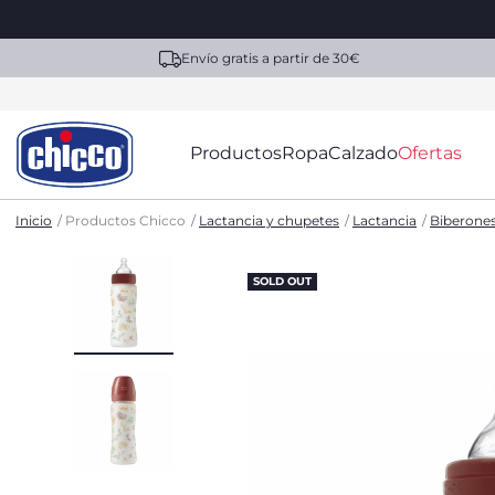
Envío gratis a partir de 30€
Productos
Ropa
Calzado
Ofertas
Inicio
Productos Chicco
Lactancia y chupetes
Lactancia
Biberone
SOLD OUT