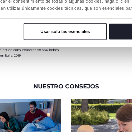
car el consentimiento de todas o algunas cookies, haga clic en "
 en utilizar únicamente cookies técnicas, que son esenciales par
Disponible en 4 flujos
diferentes (lento, medio,
rápido y elimentación) para
seguir el desarrollo del bebé.
Usar solo las esenciales
*Test de consumidores en 446 bebés
en Italia, 2019
NUESTRO CONSEJOS