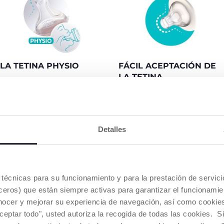
LA TETINA PHYSIO
FÁCIL ACEPTACIÓN DE
LA TETINA
Aceptada por el 98% de los
bebés*
La forma de la tetina se
adapta perfectamente a la
boca del bebé, según el 95%
de las madres.
La forma preforada, simétrica,
Detalles
plana y alargada de la silicona
favorece el correcto agarre y
el movimiento peristálico de
ACEPTADA POR EL 98% DE
la lengua.
LOS BEBÉS*.
es técnicas para su funcionamiento y para la prestación de servi
eros) que están siempre activas para garantizar el funcionamien
Fabricada en silicona blanda
con acabado Soft Sense para
nocer y mejorar su experiencia de navegación, así como cookies 
una sensación agradable
aceptar todo", usted autoriza la recogida de todas las cookies. 
durante la alimentación.