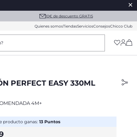
10€ de descuento GRATIS
Quienes somos
Tiendas
Servicios
Consejos
Chicco Club
(h
o?
ÓN PERFECT EASY 330ML
COMENDADA 4M+
e producto ganas:
13
Puntos
9