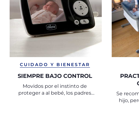
CUIDADO Y BIENESTAR
SIEMPRE BAJO CONTROL
PRACT
Movidos por el instinto de
proteger a al bebé, los padres
Se recom
quieren vigilarlos en todo
hijo, pe
momento, incluso mientras
duermen.