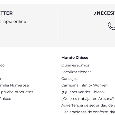
ETTER
¿NECESI
ompra online
Mundo Chicco
cco
Quiénes somos
Localizar tiendas
o
Consejos
milia Numerosa
Campaña Infinity Women
: prueba productos
¿Quieres vender Chicco?
Chicco
¿Quieres trabajar en Artsana?
Advertencia de seguridad de 
Declaraciones de conformida