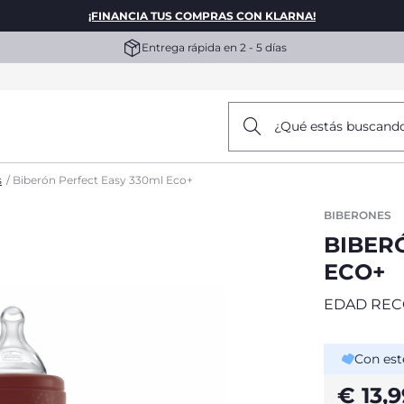
¡FINANCIA TUS COMPRAS CON KLARNA!
Entrega rápida en 2 - 5 días
¿Qué estás buscand
s
Biberón Perfect Easy 330ml Eco+
BIBERONES
BIBER
ECO+
EDAD RE
Con est
€ 13,9