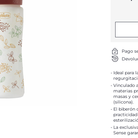
Pago s
Devoluc
Ideal para l
regurgitació
Vinculado a
materias pr
masas y cer
(silicona).
El biberón
practicidad
esterilizaci
La exclusiv
Sense garan