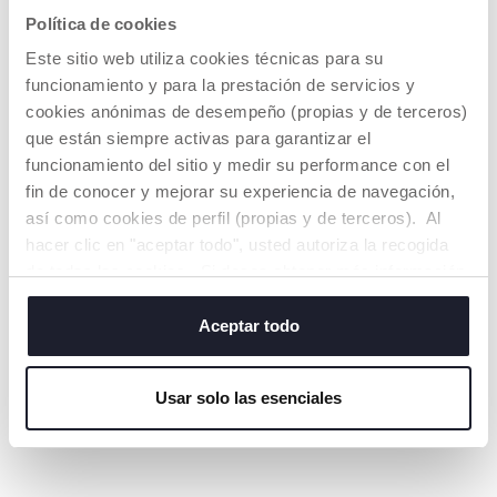
Política de cookies
Este sitio web utiliza cookies técnicas para su
funcionamiento y para la prestación de servicios y
TETINA PHYSIO
AGARRE
cookies anónimas de desempeño (propias y de terceros)
PERFECTO
Aceptada por 9 de
que están siempre activas para garantizar el
cada 10 bebés
.*
La tetina
se adapta
funcionamiento del sitio y medir su performance con el
perfectamente a la
boca del bebé
y
fin de conocer y mejorar su experiencia de navegación,
respeta el
Su especial forma
así como cookies de perfil (propias y de terceros). Al
movimiento natural
simétrica, plana y
hacer clic en "aceptar todo", usted autoriza la recogida
de succión.
alargada
favorece la
correcta forma de
de todas las cookies. Si desea obtener más información
agarre
y el
o cambiar o revocar el consentimiento de todas o
movimiento
Aceptada por 9 de
algunas cookies, haga clic en "mostrar detalles". Al
Aceptar todo
peristáltico de la
cada 10 bebés*
.
lengua.
cerrar este banner, usted consiente en utilizar
únicamente cookies técnicas, que son esenciales para el
Usar solo las esenciales
servicio solicitado.