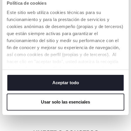
Política de cookies
Este sitio web utiliza cookies técnicas para su
TETINA PHYSIO
AGARRE
funcionamiento y para la prestación de servicios y
PERFECTO
cookies anónimas de desempeño (propias y de terceros)
Aceptada por 9 de
cada 10 bebés
.*
La tetina
se adapta
que están siempre activas para garantizar el
perfectamente a la
funcionamiento del sitio y medir su performance con el
boca del bebé
y
fin de conocer y mejorar su experiencia de navegación,
respeta el
Su especial forma
movimiento natural
simétrica, plana y
así como cookies de perfil (propias y de terceros). Al
de succión.
alargada
favorece la
hacer clic en "aceptar todo", usted autoriza la recogida
correcta forma de
de todas las cookies. Si desea obtener más información
agarre
y el
movimiento
o cambiar o revocar el consentimiento de todas o
Aceptada por 9 de
peristáltico de la
cada 10 bebés*
.
algunas cookies, haga clic en "mostrar detalles". Al
Aceptar todo
lengua.
cerrar este banner, usted consiente en utilizar
únicamente cookies técnicas, que son esenciales para el
Usar solo las esenciales
servicio solicitado.