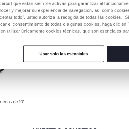
 y a las niñas
eros) que están siempre activas para garantizar el funcionamien
Para facilitar el uso y
El manillar y
librio
maniobrabilidad del niño o la
ergonómicos 
nocer y mejorar su experiencia de navegación, así como cookies 
dos ruedas.
niña a con la bicicleta, y
para adaptars
aceptar todo", usted autoriza la recogida de todas las cookies. 
además el adulto podrá coger
niño o la niñ
car el consentimiento de todas o algunas cookies, haga clic en "
y cargar cómodamente.
crecimiento.
 en utilizar únicamente cookies técnicas, que son esenciales par
Usar solo las esenciales
ruedas de 10'