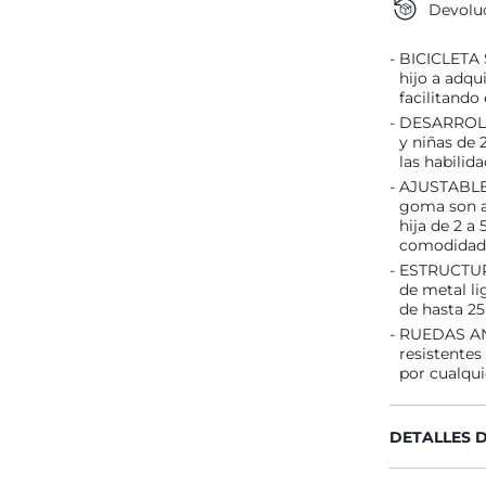
Devoluc
BICICLETA 
hijo a adqui
facilitando
DESARROLLA
y niñas de 
las habilid
AJUSTABLE: 
goma son a
hija de 2 a
comodidad
ESTRUCTURA 
de metal li
de hasta 25
RUEDAS ANT
resistentes
por cualqui
DETALLES 