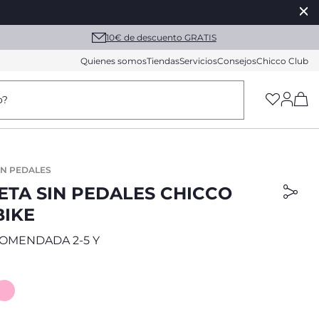
10€ de descuento GRATIS
Quienes somos
Tiendas
Servicios
Consejos
Chicco Club
(h
o?
IN PEDALES
ETA SIN PEDALES CHICCO
BIKE
OMENDADA 2-5 Y