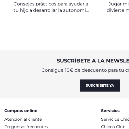
ORGANIZAR LOS ESPACIOS
Consejos prácticos para ayudar a
Jugar mi
DOMÉSTICOS
tu hijo a desarrollar la autonomía
divierte 
en casa
que le ay
SUSCRÍBETE A LA NEWSL
Consigue 10€ de descuento para tu c
SUSCRÍBETE YA
Compras online
Servicios
Atención al cliente
Servicios Chi
Preguntas frecuentes
Chicco Club