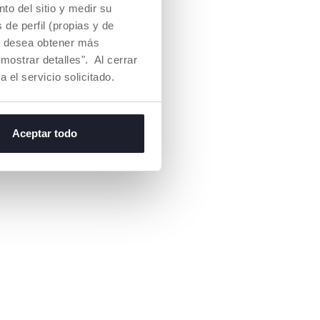
to del sitio y medir su
 el asiento son
y ajustables
de perfil (propias y de
e a la altura del
Si desea obtener más
a según su
mostrar detalles". Al cerrar
a el servicio solicitado.
Aceptar todo