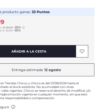
e producto ganas:
33
Puntos
99
-15%
r:
€ 39,99
-15%
to
l:
€ 39,99
AÑADIR A LA CESTA
Entrega estimada:
12 agosto
 en Tiendas Chicco y chicco.es del 01/08/2026 hasta el
mitado al stock existente. No acumulable con otras
vales vigentes. Chicco se reserva el derecho de modificar y/o
erta/promoción vigente en cualquier momento, sin que esto
una responsabilidad o compensación.
eguro