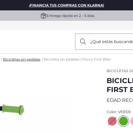
¡FINANCIA TUS COMPRAS CON KLARNA!
Entrega rápida en 2 - 5 días
¿Qué estás buscand
Bicicletas sin pedales
Bicicleta sin pedales Chicco First Bike
BICICLETAS S
BICICL
FIRST 
EDAD REC
Color:
VERDE