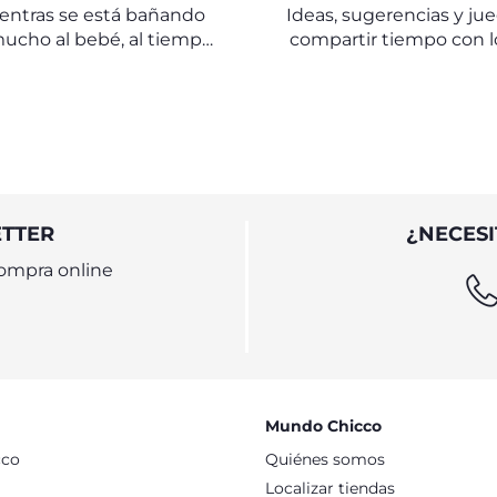
entras se está bañando
Ideas, sugerencias y ju
mucho al bebé, al tiempo
compartir tiempo con l
uda a familiarizarse con
pequeños… y no tan p
el agua.
ETTER
¿NECESI
ompra online
Mundo Chicco
cco
Quiénes somos
Localizar tiendas