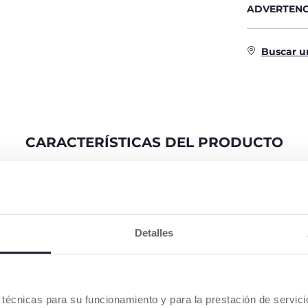
ADVERTENC
Buscar u
CARACTERÍSTICAS DEL PRODUCTO
Detalles
BICICLETA
ESTRUCTURA DE METAL
ASIENTO Y
ULTRALIGERO
AJUSTABL
es técnicas para su funcionamiento y para la prestación de servi
eta que