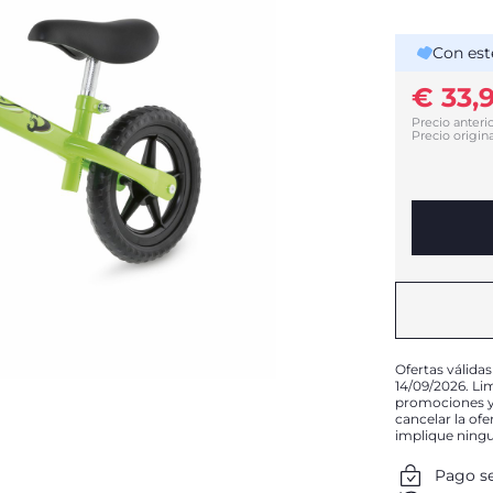
Con est
€ 33,
Precio anterio
Precio origina
Ofertas válidas
14/09/2026. Li
promociones y 
cancelar la of
implique ning
Pago s