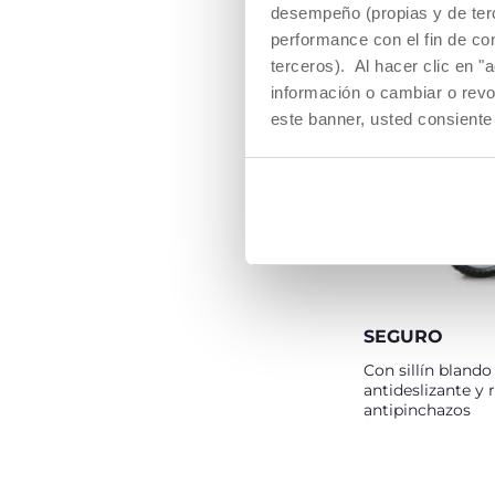
ayuda a los niños
desempeño (propias y de terc
a adquirir el equi
performance con el fin de co
necesario sobre 
terceros). Al hacer clic en "
información o cambiar o revo
este banner, usted consiente
SEGURO
Con sillín blando
antideslizante y 
antipinchazos