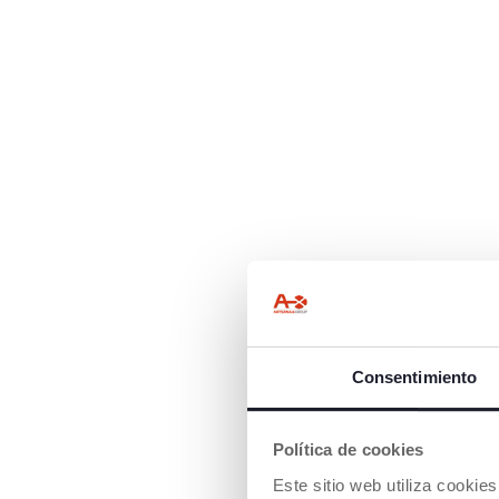
Consentimiento
Política de cookies
LA PRIMERA 
Este sitio web utiliza cooki
La primera bicicl