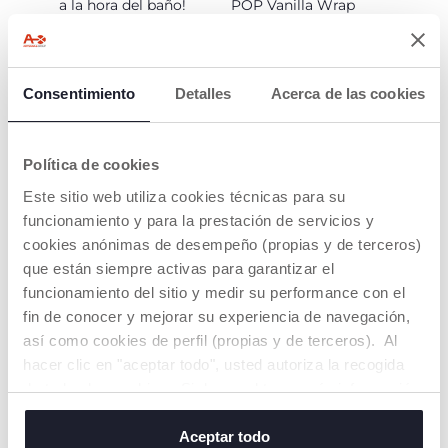
a la hora del baño!
POP Vanilla Wrap
Con Chicco POP,
contienen extracto
¡lavarse se convierte
natural de vainilla
en puro placer y
diversión!
Consentimiento
Detalles
Acerca de las cookies
Política de cookies
Este sitio web utiliza cookies técnicas para su
funcionamiento y para la prestación de servicios y
cookies anónimas de desempeño (propias y de terceros)
ENVOLTURA DE
NIÑOS Y PRÉ-
que están siempre activas para garantizar el
VAINILLA
ADOLESCENTES
funcionamiento del sitio y medir su performance con el
Una suave y deliciosa
Dedicada a los niños
fin de conocer y mejorar su experiencia de navegación,
fragancia de vainilla
mayores, esta gama
así como cookies de perfil (propias y de terceros). Al
para los amantes de
les acompaña en las
hacer clic en "aceptar todo", usted autoriza la recogida
las galletas de
principales etapas de
mantequilla recién
su crecimiento. Les
de todas las cookies. Si desea obtener más información
horneadas
entusiasmará tnato
o cambiar o revocar el consentimiento de todas o
que tendrás que
algunas cookies, haga clic en "mostrar detalles". Al
Aceptar todo
hacerte un stock en