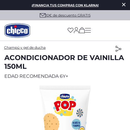
¡FINANCIA TUS COMPRAS CON KLARNA!
10€ de descuento GRATIS
(has more options on
Champú y gel de ducha
ACONDICIONADOR DE VAINILLA
150ML
EDAD RECOMENDADA 6Y+