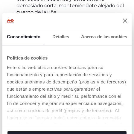
demasiado corta, manteniéndote alejado del
cuerpo de la uña.
¿QUÉ HACER SI LA UÑA SANGRA?
Consentimiento
Detalles
Acerca de las cookies
Incluso a los padres más cuidadosos les puede
ocurrir que al cortar las uñas a los recién nacidos se
produzca un pequeño sangrado. No se sientan
Política de cookies
culpables,
mantengan la calma y enjuaguen el
Este sitio web utiliza cookies técnicas para su
dedo con agua y jabón, luego presionen
ligeramente con un pañuelo o una gasa durante
funcionamiento y para la prestación de servicios y
unos minutos.
No apliquen crema ni tiritas, ya que
cookies anónimas de desempeño (propias y de terceros)
el niño podría llevarse las manos a la boca y correr el
que están siempre activas para garantizar el
riesgo de ingerir la tirita.
funcionamiento del sitio y medir su performance con el
fin de conocer y mejorar su experiencia de navegación,
así como cookies de perfil (propias y de terceros). Al
hacer clic en "aceptar todo", usted autoriza la recogida
SUSCRÍBETE A LA NEWSLETTER
de todas las cookies. Si desea obtener más información
Consigue 10€ de descuento para tu compra online
o cambiar o revocar el consentimiento de todas o