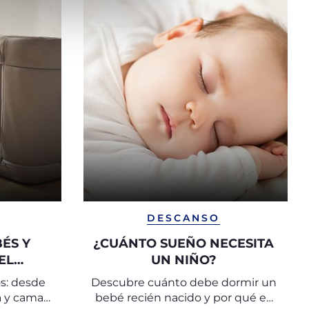
DESCANSO
ÉS Y
¿CUÁNTO SUEÑO NECESITA
EL
UN NIÑO?
A LOS
s: desde
Descubre cuánto debe dormir un
OS
a y cama
bebé recién nacido y por qué es