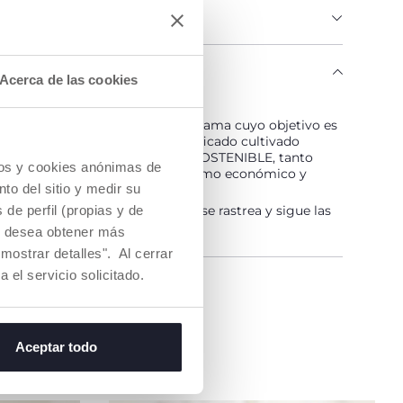
IAS E INSTRUCCIONES
O CHICCO
Acerca de las cookies
LGODÓN ES... ¡SOSTENIBLE!
ltivado de acuerdo con un programa cuyo objetivo es
 mercado hilos de algodón certificado cultivado
todas las medidas para hacerlo SOSTENIBLE, tanto
cios y cookies anónimas de
unto de vista medioambiental como económico y
to del sitio y medir su
ena de suministro y producción se rastrea y sigue las
de perfil (propias y de
idas de sostenibilidad.
Si desea obtener más
mostrar detalles". Al cerrar
a el servicio solicitado.
na tienda
Aceptar todo