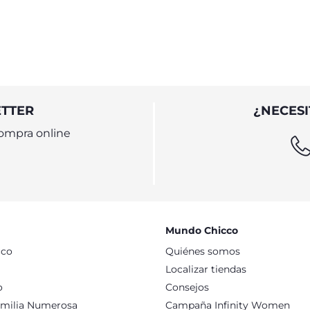
Montessori
ETTER
¿NECESI
ompra online
Mundo Chicco
cco
Quiénes somos
Localizar tiendas
o
Consejos
milia Numerosa
Campaña Infinity Women