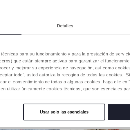
ADVERTENC
COMPROMIS
Detalles
NUESTRO A
Algodón cu
poner en el
siguiendo 
es técnicas para su funcionamiento y para la prestación de servi
desde el p
eros) que están siempre activas para garantizar el funcionamien
social.
Toda la cad
nocer y mejorar su experiencia de navegación, así como cookies 
mismas med
aceptar todo", usted autoriza la recogida de todas las cookies. 
car el consentimiento de todas o algunas cookies, haga clic en "
 en utilizar únicamente cookies técnicas, que son esenciales par
Buscar u
Usar solo las esenciales
NUESTRO CONSEJOS