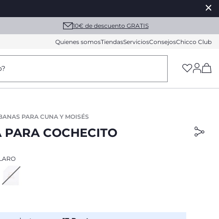
10€ de descuento GRATIS
Quienes somos
Tiendas
Servicios
Consejos
Chicco Club
(h
o?
BANAS PARA CUNA Y MOISÉS
 PARA COCHECITO
LARO