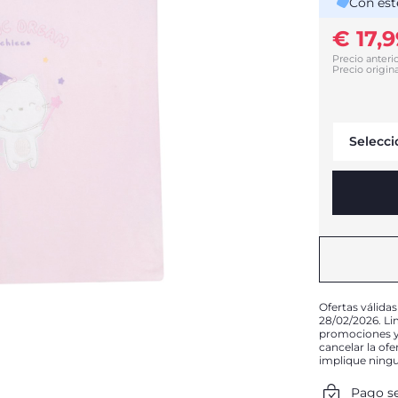
Con est
€ 17,9
Precio anterio
Precio origina
Selecci
Ofertas válidas
28/02/2026. Li
promociones y 
cancelar la of
implique ning
Pago s