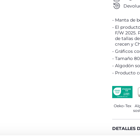
Devoluc
Manta de b
El producto
F/W 2025. P
de tallas d
crecen y Ch
Gráficos co
Tamaño 80x6
Algodón so
Producto co
Oeko-Tex
Al
sos
DETALLES 