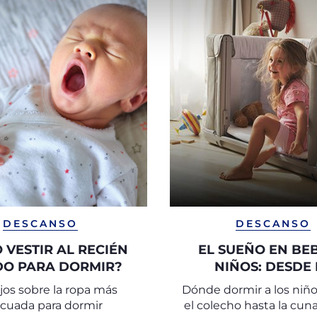
DESCANSO
DESCANSO
 VESTIR AL RECIÉN
EL SUEÑO EN BEB
DO PARA DORMIR?
NIÑOS: DESDE 
NACIMIENTO HAST
os sobre la ropa más
Dónde dormir a los niño
PRIMEROS AÑ
cuada para dormir
el colecho hasta la cun