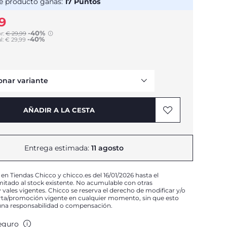
e producto ganas:
17
Puntos
9
-40%
r:
€ 29,99
-40%
to
l:
€ 29,99
onar variante
AÑADIR A LA CESTA
Entrega estimada:
11 agosto
 en Tiendas Chicco y chicco.es del 16/01/2026 hasta el
mitado al stock existente. No acumulable con otras
vales vigentes. Chicco se reserva el derecho de modificar y/o
erta/promoción vigente en cualquier momento, sin que esto
una responsabilidad o compensación.
eguro