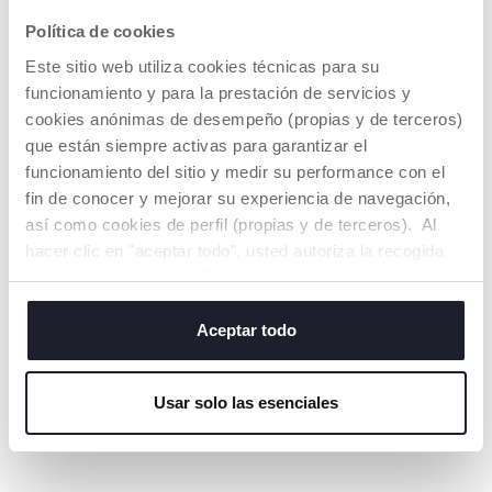
Política de cookies
DETALLES DEL PRODUCTO
Este sitio web utiliza cookies técnicas para su
funcionamiento y para la prestación de servicios y
ADVERTENCIAS E INSTRUCCIONES
cookies anónimas de desempeño (propias y de terceros)
que están siempre activas para garantizar el
COMPROMISO CHICCO
funcionamiento del sitio y medir su performance con el
fin de conocer y mejorar su experiencia de navegación,
NUESTRO ALGODÓN ES… ¡SOSTENIBLE!
así como cookies de perfil (propias y de terceros). Al
Algodón cultivado según un programa cuyo objetivo es
hacer clic en "aceptar todo", usted autoriza la recogida
introducir en el mercado hilos certificados de algodón
cultivado siguiendo todas las medidas que lo hacen
de todas las cookies. Si desea obtener más información
SOSTENIBLE, tanto desde el punto de vista
o cambiar o revocar el consentimiento de todas o
medioambiental como económico y social.
algunas cookies, haga clic en "mostrar detalles". Al
Aceptar todo
Toda la cadena de suministro y producción está trazada y
cerrar este banner, usted consiente en utilizar
sigue las mismas medidas de sostenibilidad
únicamente cookies técnicas, que son esenciales para el
Usar solo las esenciales
servicio solicitado.
Buscar una tienda