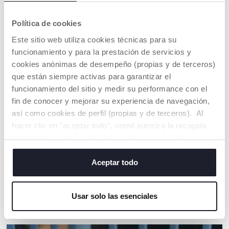
ADVERTENCIAS E INSTRUCCIONES
Política de cookies
COMPROMISO CHICCO
Este sitio web utiliza cookies técnicas para su
NUESTRO ALGODÓN ES… ¡SOSTENIBLE!
funcionamiento y para la prestación de servicios y
Algodón cultivado según un programa cuyo objetivo es
cookies anónimas de desempeño (propias y de terceros)
introducir en el mercado hilos certificados de algodón
que están siempre activas para garantizar el
cultivado siguiendo todas las medidas que lo hacen
SOSTENIBLE, tanto desde el punto de vista
funcionamiento del sitio y medir su performance con el
medioambiental como económico y social.
fin de conocer y mejorar su experiencia de navegación,
Toda la cadena de suministro y producción está trazada y
así como cookies de perfil (propias y de terceros). Al
sigue las mismas medidas de sostenibilidad
hacer clic en "aceptar todo", usted autoriza la recogida
de todas las cookies. Si desea obtener más información
o cambiar o revocar el consentimiento de todas o
Buscar una tienda
algunas cookies, haga clic en "mostrar detalles". Al
Aceptar todo
cerrar este banner, usted consiente en utilizar
únicamente cookies técnicas, que son esenciales para el
Usar solo las esenciales
servicio solicitado.
NUESTRO CONSEJOS