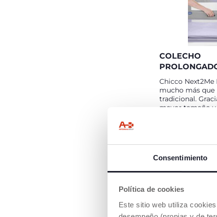
COLECHO
PROLONGAD
Chicco Next2Me 
mucho más que 
tradicional. Graci
mayor tamaño y 
mecanismo desli
apertura y cierre 
podrás utilizarl
colecho incluso 
los 6 meses.
Consentimiento
Política de cookies
Este sitio web utiliza cooki
desempeño (propias y de terc