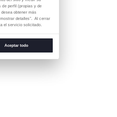
de perfil (propias y de
Si desea obtener más
IÓN
mostrar detalles". Al cerrar
os laterales de la
a el servicio solicitado.
alizados en
imizan el flujo
o que los niños y
a seguridad de un
Aceptar todo
co y ventilado.