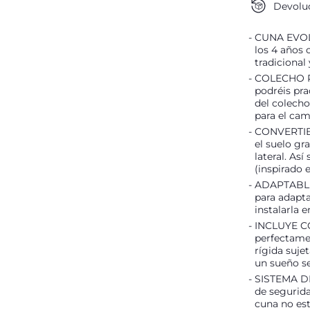
Devoluc
CUNA EVOLU
los 4 años 
tradicional
COLECHO P
podréis pra
del colecho
para el cam
CONVERTIBL
el suelo gr
lateral. As
(inspirado 
ADAPTABLE: 
para adapta
instalarla 
INCLUYE CO
perfectamen
rígida suje
un sueño s
SISTEMA D
de segurida
cuna no es