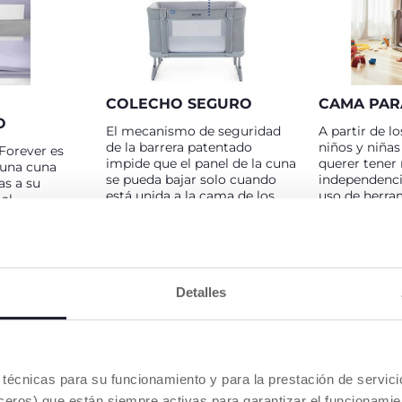
COLECHO SEGURO
CAMA PAR
O
El mecanismo de seguridad
A partir de lo
de la barrera patentado
niños y niña
Forever es
impide que el panel de la cuna
querer tener
una cuna
se pueda bajar solo cuando
independencia
as a su
está unida a la cama de los
uso de herra
al
padres, para maximizar la
transformar 
zante de
seguridad y evitar accidentes.
cama, garanti
de la barrera,
autonomía y 
a como
entrar y salir
después de
Detalles
es técnicas para su funcionamiento y para la prestación de servi
eros) que están siempre activas para garantizar el funcionamien