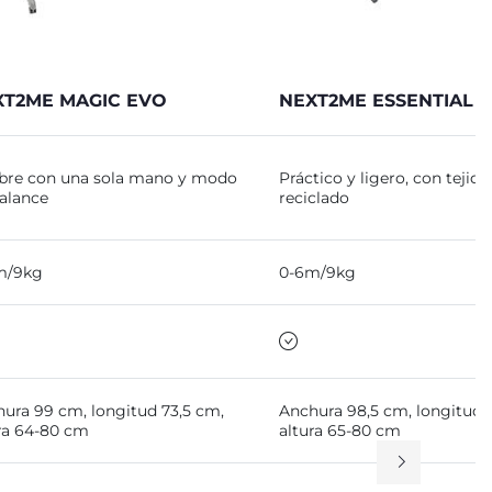
XT2ME MAGIC EVO
NEXT2ME ESSENTIAL
bre con una sola mano y modo
Práctico y ligero, con tejido
alance
reciclado
m/9kg
0-6m/9kg
ura 99 cm, longitud 73,5 cm,
Anchura 98,5 cm, longitud 
ra 64-80 cm
altura 65-80 cm