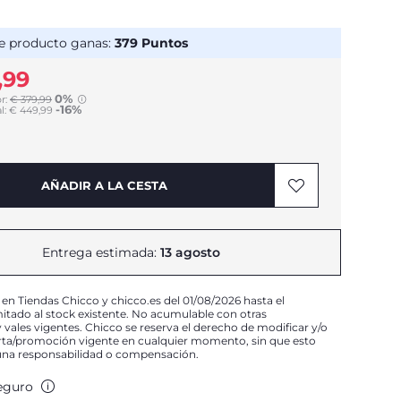
e producto ganas:
379
Puntos
,99
0%
r:
€ 379,99
-16%
to
l:
€ 449,99
AÑADIR A LA CESTA
Entrega estimada:
13 agosto
 en Tiendas Chicco y chicco.es del 01/08/2026 hasta el
mitado al stock existente. No acumulable con otras
vales vigentes. Chicco se reserva el derecho de modificar y/o
erta/promoción vigente en cualquier momento, sin que esto
una responsabilidad o compensación.
eguro