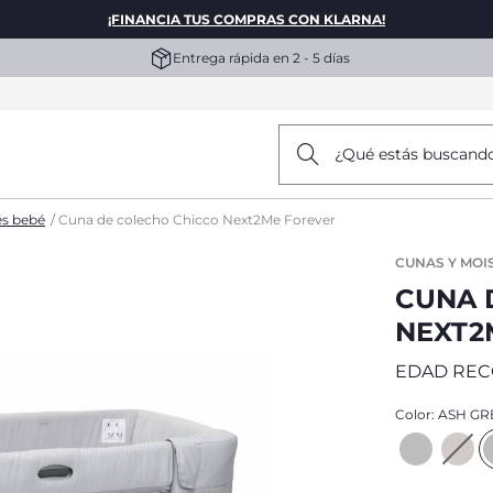
¡FINANCIA TUS COMPRAS CON KLARNA!
Entrega rápida en 2 - 5 días
¿Qué estás buscand
és bebé
Cuna de colecho Chicco Next2Me Forever
CUNAS Y MOI
CUNA 
NEXT2
EDAD RE
Color:
ASH GR