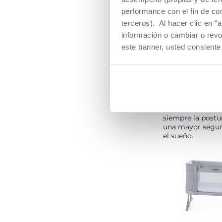
performance con el fin de co
terceros). Al hacer clic en "
COLCHÓN
información o cambiar o revo
TRANSPIRAB
este banner, usted consiente
El colchón permi
aire, reduciendo a
sudoración. Ade
estructura sopor
correctamente la
bebé, evitando q
De esta forma, s
siempre la postu
una mayor segur
el sueño.