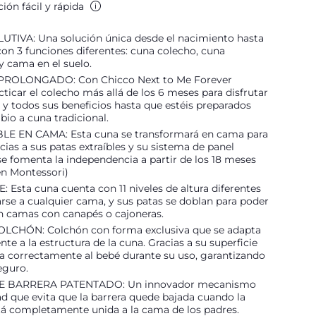
ión fácil y rápida
TIVA: Una solución única desde el nacimiento hasta
con 3 funciones diferentes: cuna colecho, cuna
 y cama en el suelo.
ROLONGADO: Con Chicco Next to Me Forever
cticar el colecho más allá de los 6 meses para disfrutar
 y todos sus beneficios hasta que estéis preparados
bio a cuna tradicional.
E EN CAMA: Esta cuna se transformará en cama para
acias a sus patas extraíbles y su sistema de panel
í se fomenta la independencia a partir de los 18 meses
en Montessori)
Esta cuna cuenta con 11 niveles de altura diferentes
rse a cualquier cama, y sus patas se doblan para poder
en camas con canapés o cajoneras.
LCHÓN: Colchón con forma exclusiva que se adapta
te a la estructura de la cuna. Gracias a su superficie
ta correctamente al bebé durante su uso, garantizando
eguro.
E BARRERA PATENTADO: Un innovador mecanismo
d que evita que la barrera quede bajada cuando la
tá completamente unida a la cama de los padres.