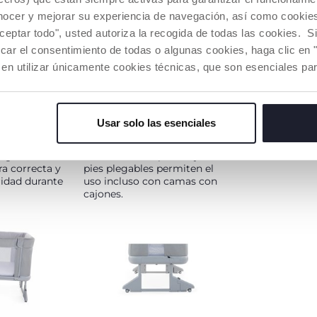
nocer y mejorar su experiencia de navegación, así como cookies 
aceptar todo", usted autoriza la recogida de todas las cookies. 
COMPATIBILIDAD CON
VENTILAC
car el consentimiento de todas o algunas cookies, haga clic en "
LE
CAMAS
Cada uno de l
 en utilizar únicamente cookies técnicas, que son esenciales par
cuna están re
te el paso del
Chicco Next to Me Forever se
malla que opt
sí la
puede instalar a diferentes
de aire, por l
más, su
tipos de camas. Su
niñas tiene l
ta
configuración en 11 alturas
Usar solo las esenciales
ambiente fres
 espalda del
permiten la correcta
ue se hunda.
alineación entre la barrera y el
e garantiza
colchón de los padres y los
ra correcta y
pies plegables permiten el
idad durante
uso incluso con camas con
cajones.