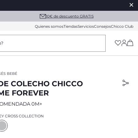
10€ de descuento GRATIS
Quienes somos
Tiendas
Servicios
Consejos
Chicco Club
(h
o?
SÉS BEBÉ
DE COLECHO CHICCO
ME FOREVER
COMENDADA 0M+
EY CROSS COLLECTION