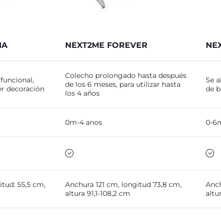
IA
NEXT2ME FOREVER
NE
Colecho prolongado hasta después
funcional,
Se a
de los 6 meses, para utilizar hasta
er decoración
de b
los 4 años
0m-4 anos
0-6
tud: 55,5 cm,
Anchura 121 cm, longitud 73,8 cm,
Anch
altura 91,1-108,2 cm
altu