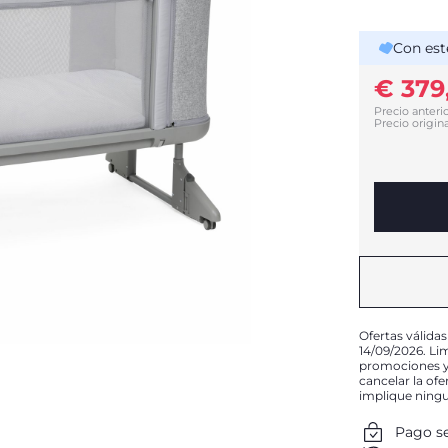
Con est
€ 379
Precio anterio
Precio origina
Ofertas válidas
14/09/2026. Li
promociones y 
cancelar la of
implique ning
Pago s