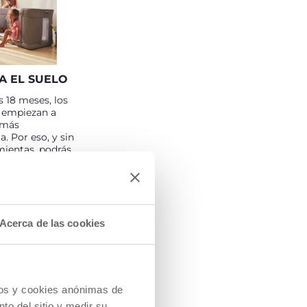
A EL SUELO
s 18 meses, los
s empiezan a
 más
. Por eso, y sin
mientas, podrás
la cuna en una
zando a tu hijo/a
libertad para
 de la cama.
Acerca de las cookies
cios y cookies anónimas de
to del sitio y medir su