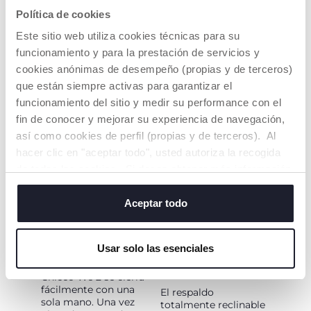
MENTE
ULTRALIGERA
Política de cookies
COMPACTO
Chicco We 2 es
Este sitio web utiliza cookies técnicas para su
extremadamente
Con We 2, viajar
funcionamiento y para la prestación de servicios y
ligero: solo pesa 5,5
nunca ha sido tan
kg. Es perfecto si no
cookies anónimas de desempeño (propias y de terceros)
sencillo: es ultra
quieres renunciar al
compacto cuando
que están siempre activas para garantizar el
confort y la
está plegado. Una vez
funcionamiento del sitio y medir su performance con el
practicidad mientras
cerrado, puede
viajas por el mundo.
fin de conocer y mejorar su experiencia de navegación,
acompañarte a todas
partes, incluso
así como cookies de perfil (propias y de terceros). Al
durante los vuelos.
hacer clic en "aceptar todo", usted autoriza la recogida
de todas las cookies. Si desea obtener más información
o cambiar o revocar el consentimiento de todas o
algunas cookies, haga clic en "mostrar detalles". Al
Aceptar todo
cerrar este banner, usted consiente en utilizar
únicamente cookies técnicas, que son esenciales para el
Usar solo las esenciales
servicio solicitado.
FÁCIL DE PLEGAR
COMODIDAD Y
PROTECCIÓN
Chicco We 2 se cierra
fácilmente con una
El respaldo
sola mano. Una vez
totalmente reclinable