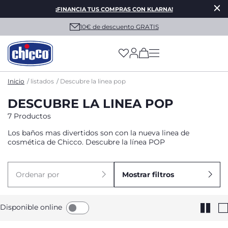
¡FINANCIA TUS COMPRAS CON KLARNA!
10€ de descuento GRATIS
(has more options on
Inicio
listados
Descubre la linea pop
DESCUBRE LA LINEA POP
7 Productos
Los baños mas divertidos son con la nueva linea de
cosmética de Chicco. Descubre la línea POP
Ordenar por
Mostrar filtros
Disponible online