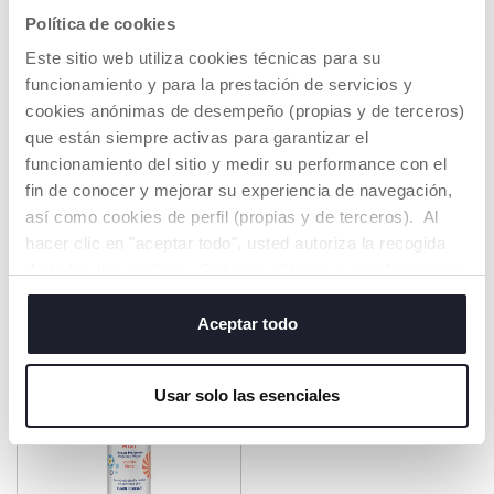
Política de cookies
Este sitio web utiliza cookies técnicas para su
funcionamiento y para la prestación de servicios y
cookies anónimas de desempeño (propias y de terceros)
Champú/acondicionador de
Espuma cuerpo/cabello
que están siempre activas para garantizar el
fresa 250ml
vainilla 200ml
funcionamiento del sitio y medir su performance con el
€ 4,99
€ 5,99
fin de conocer y mejorar su experiencia de navegación,
así como cookies de perfil (propias y de terceros). Al
AÑADIR
AÑADIR
hacer clic en "aceptar todo", usted autoriza la recogida
de todas las cookies. Si desea obtener más información
o cambiar o revocar el consentimiento de todas o
algunas cookies, haga clic en "mostrar detalles". Al
Aceptar todo
cerrar este banner, usted consiente en utilizar
únicamente cookies técnicas, que son esenciales para el
Usar solo las esenciales
servicio solicitado.