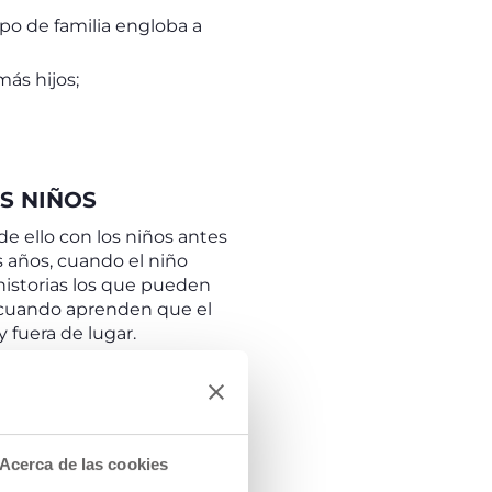
ipo de familia engloba a
ás hijos;
S NIÑOS
e ello con los niños antes
es años, cuando el niño
 historias los que pueden
s cuando aprenden que el
 fuera de lugar.
las palabras adecuadas
: una
o estar cerca, o que no
ctual familia
sin un padre o una madre,
nes llenas de afecto.
Acerca de las cookies