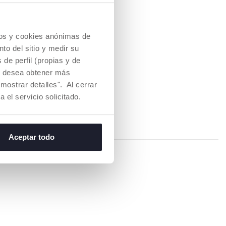
istezas, llevar a cabo este
cios y cookies anónimas de
o es no aislarse. En la
to del sitio y medir su
ad que reduce el riesgo de
de perfil (propias y de
ealizada en Estados
Si desea obtener más
cadémico y el
bos, siempre que la
mostrar detalles". Al cerrar
, y que el padre/madre
a el servicio solicitado.
, haciéndolo dormir
Aceptar todo