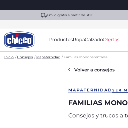
Envío gratis a partir de 30€
Productos
Ropa
Calzado
Ofertas
Inicio
Consejos
Mapaternidad
Familias monoparentales
Volver a consejos
MAPATERNIDAD
SER 
FAMILIAS MON
Consejos y trucos a 