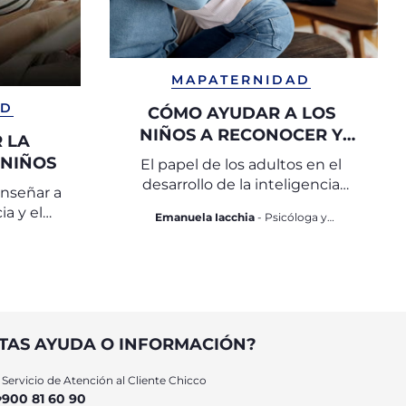
MAPATERNIDAD
AD
CÓMO AYUDAR A LOS
NIÑOS A RECONOCER Y
 LA
EXPRESAR SUS EMOCIONES
 NIÑOS
El papel de los adultos en el
desarrollo de la inteligencia
enseñar a
emocional
ia y el
Emanuela Iacchia
- Psicóloga y
idad
psicoterapeuta del desarrollo
TAS AYUDA O INFORMACIÓN?
Servicio de Atención al Cliente Chicco
900 81 60 90