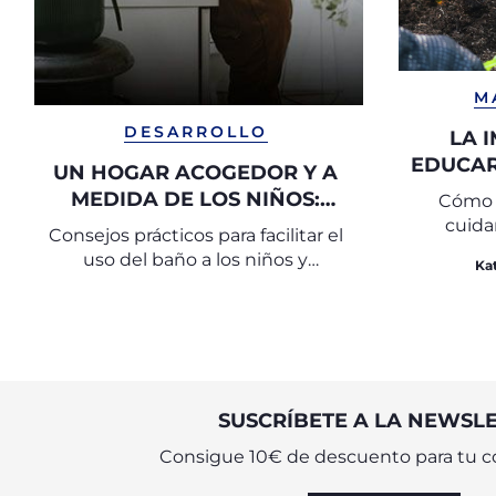
M
DESARROLLO
LA 
EDUCAR
UN HOGAR ACOGEDOR Y A
AMOR 
MEDIDA DE LOS NIÑOS:
Cómo e
ME
CÓMO ORGANIZAR EL
cuida
Consejos prácticos para facilitar el
BAÑO
uso del baño a los niños y
Ka
hacerlos independientes
SUSCRÍBETE A LA NEWSL
Consigue 10€ de descuento para tu c