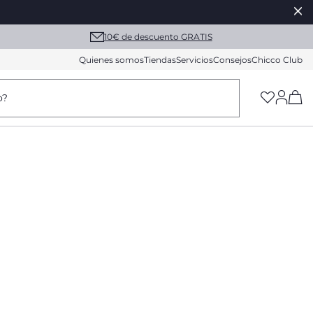
10€ de descuento GRATIS
Quienes somos
Tiendas
Servicios
Consejos
Chicco Club
(h
o?