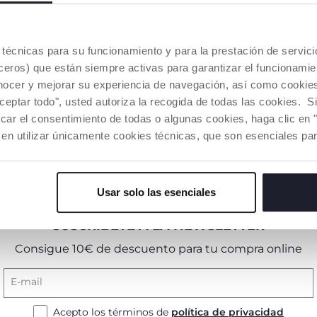
ERO/A: NO TE AÍSLES
significa dividir las tareas, las tareas, las alegrías y las tr
es técnicas para su funcionamiento y para la prestación de servi
ón o por necesidad, no es fácil y la única forma de hacerl
eros) que están siempre activas para garantizar el funcionamien
pertura al exterior es una primera condición de estabilid
nocer y mejorar su experiencia de navegación, así como cookies 
o en lo inmediato como en el futuro. Una investigación r
aceptar todo", usted autoriza la recogida de todas las cookies. 
 siete años no encontró diferencias en el rendimiento a
niños criados por un solo padre y los que viven con am
car el consentimiento de todas o algunas cookies, haga clic en "
laciones con otros núcleos sociales, familiares o amigos
 en utilizar únicamente cookies técnicas, que son esenciales par
na relación demasiado exclusiva con el niño, por ejemplo
ma sobreprotectora o cargándole de responsabilidades.
Usar solo las esenciales
SUSCRÍBETE A LA NEWSLETTER
Consigue 10€ de descuento para tu compra online
E-mail
Acepto los términos de
política de privacidad