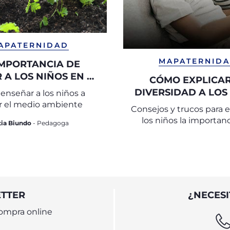
APATERNIDAD
MAPATERNID
IMPORTANCIA DE
 A LOS NIÑOS EN EL
CÓMO EXPLICAR
Y RESPETO POR EL
DIVERSIDAD A LOS
nseñar a los niños a
DIO AMBIENTE
r el medio ambiente
Consejos y trucos para 
los niños la importanc
tia Biundo
- Pedagoga
respeto a la divers
ETTER
¿NECESI
ompra online