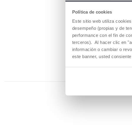
PADRE/MADRE SOLT
Política de cookies
Cuidar a los niños en pareja 
Este sitio web utiliza cooki
compromiso solo, por elecci
desempeño (propias y de terc
medida de lo posible, la a
performance con el fin de co
sufrimiento del niño, tant
terceros). Al hacer clic en "
Unidos con 1.700 niños de
comportamiento entre los 
información o cambiar o revo
microfamilia mantuviera re
este banner, usted consiente
soltero/a no establezca u
siempre en la cama de for