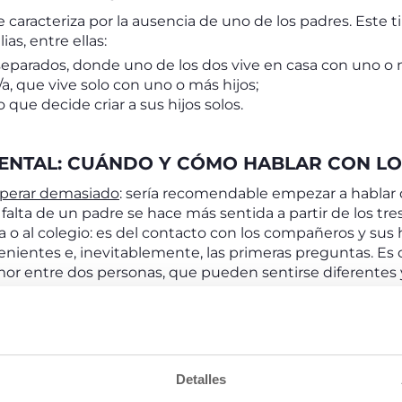
 caracteriza por la ausencia de uno de los padres. Este t
as, entre ellas:
separados, donde uno de los dos vive en casa con uno o m
, que vive solo con uno o más hijos;
 que decide criar a sus hijos solos.
ENTAL: CUÁNDO Y CÓMO HABLAR CON LO
sperar demasiado
: sería recomendable empezar a hablar d
 falta de un padre se hace más sentida a partir de los tr
ía o al colegio: es del contacto con los compañeros y sus
venientes e, inevitablemente, las primeras preguntas. E
mor entre dos personas, que pueden sentirse diferentes y
ro padre no es fácil, se necesita delicadeza y saber usar 
 al cielo porque estaba muy enferma, un padre puede n
padres biológicos no están, pero el pequeño sabe que su a
cho. Los niños tienen derecho a crecer en paz incluso 
 niños crecen igual de bien si están rodeados de relacio
Detalles