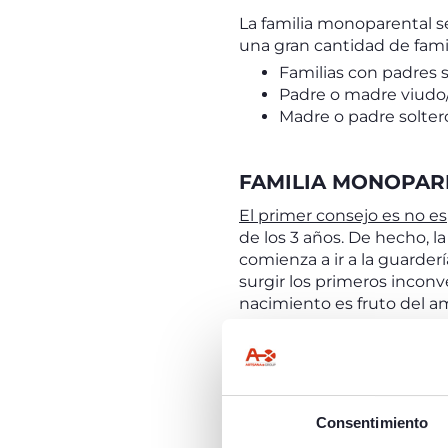
La familia monoparental se
una gran cantidad de famili
Familias con padres 
Padre o madre viudo/a
Madre o padre soltero
FAMILIA MONOPAR
El primer consejo es no e
de los 3 años. De hecho, la
comienza a ir a la guarder
surgir los primeros incon
nacimiento es fruto del a
Explicar la ausencia del ot
madre puede haber subido
exista, o incluso que los 
monoparental le quiere mu
y se ha demostrado que los
Consentimiento