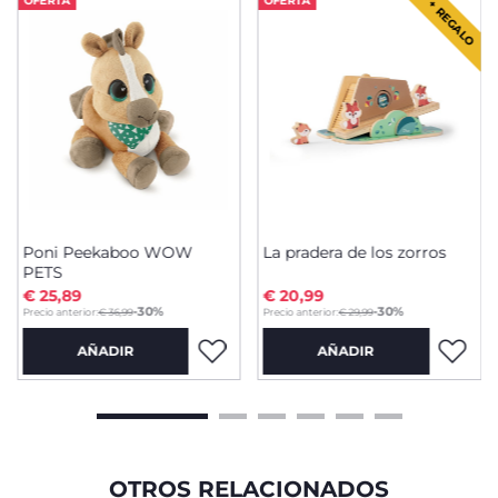
OFERTA
OFERTA
+ REGALO
Poni Peekaboo WOW
La pradera de los zorros
PETS
€ 25,89
€ 20,99
to
to
-30%
-30%
Precio anterior:
€ 36,99
Precio anterior:
€ 29,99
AÑADIR
AÑADIR
OTROS RELACIONADOS