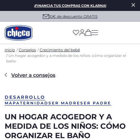
¡FINANCIA TUS COMPRAS CON KLARNA!
10€ de descuento GRATIS
(has more options on
Inicio
Consejos
Crecimiento del bebé
Un hogar acogedor y a medida de los niños: cómo organizar el
baño
Volver a consejos
DESARROLLO
MAPATERNIDAD
SER MADRE
SER PADRE
UN HOGAR ACOGEDOR Y A
MEDIDA DE LOS NIÑOS: CÓMO
ORGANIZAR EL BAÑO