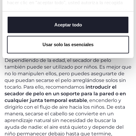
hacer clic en "aceptar todo", usted autoriza la recogida
prácticos
para los niños.
de todas las cookies. Si desea obtener más información
Añade
un espejo a su altura
para que pueda
mirarse mientras se lava para limpiarse en
o cambiar o revocar el consentimiento de todas o
todas las zonas del cuerpo y controlar el
algunas cookies, haga clic en "mostrar detalles". Al
Aceptar todo
enjuague.
cerrar este banner, usted consiente en utilizar
únicamente cookies técnicas, que son esenciales para el
Usar solo las esenciales
servicio solicitado.
USO DEL SECADOR DE PELO
Dependiendo de la edad, el secador de pelo
también puede ser utilizado por niños. Es mejor que
no lo manipulen ellos, pero puedes asegurarte de
que puedan secarse el pelo arreglándose solos sin
tocarlo. Para ello, recomendamos
introducir el
secador de pelo en un soporte para la pared o en
cualquier junta temporal estable
, encenderlo y
dirigirlo con el flujo de aire hacia los niños. De esta
manera, secarse el cabello se convierte en un
aprendizaje natural sin necesidad de buscar la
ayuda de nadie: el aire está quieto y depende del
niño permanecer debajo hasta que termine,