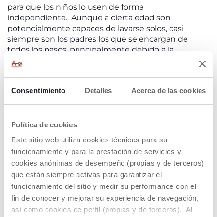
para que los niños lo usen de forma
independiente. Aunque a cierta edad son
potencialmente capaces de lavarse solos, casi
siempre son los padres los que se encargan de
todos los pasos, principalmente debido a la
inaccesibilidad de las herramientas y al temor
fundado de que sus hijos puedan lastimarse o
resbalar. Para ayudar a los niños, basta con organizar
Consentimiento
Detalles
Acerca de las cookies
el entorno de tal manera que sean capaces de
lavarse mientras les asistimos sin intervenir, en la
conquista de su total autonomía. A nivel práctico, es
necesario:
Política de cookies
Coloca la
ducha de mano a la altura del niño.
Este sitio web utiliza cookies técnicas para su
Dale al niño un punto de apoyo para que esté
funcionamiento y para la prestación de servicios y
seguro y no corra el riesgo de caerse o
cookies anónimas de desempeño (propias y de terceros)
resbalar.
que están siempre activas para garantizar el
Baja los jabones
para que el bebé se lave
funcionamiento del sitio y medir su performance con el
enjabonándose y enjuagándose, manejando la
fin de conocer y mejorar su experiencia de navegación,
situación de forma independiente.
así como cookies de perfil (propias y de terceros). Al
Utilice
dispensadores que sean fáciles y