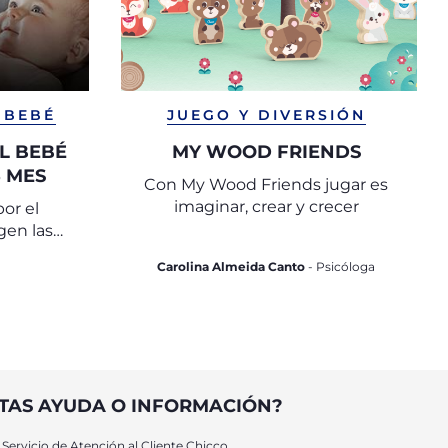
 BEBÉ
JUEGO Y DIVERSIÓN
L BEBÉ
MY WOOD FRIENDS
5 MES
Con My Wood Friends jugar es
imaginar, crear y crecer
or el
gen las
rimeros
Carolina Almeida Canto
- Psicóloga
entes del
TAS AYUDA O INFORMACIÓN?
Servicio de Atención al Cliente Chicco