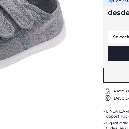
Con est
desde
Selecci
Pago s
Devoluc
LÍNEA BAREF
deportivas 
Ligera grac
todas las d