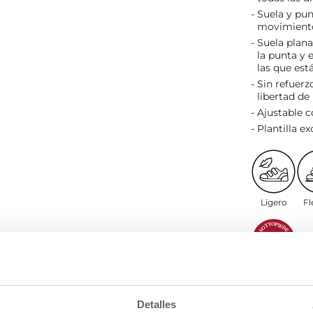
Suela y pun
movimiento
Suela plana
la punta y 
las que es
Sin refuerz
libertad d
Ajustable c
Plantilla e
Ligero
Fl
Plantilla
Detalles
DETALLES 