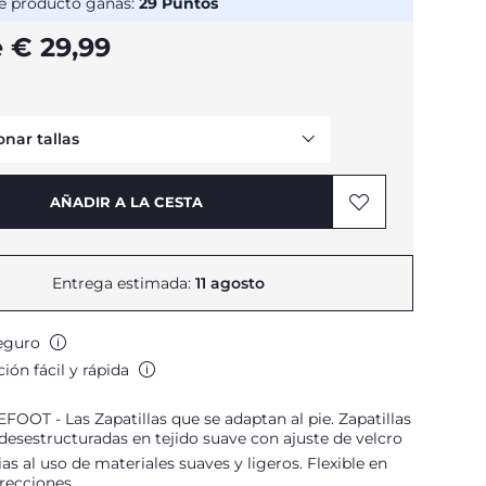
e producto ganas:
29
Puntos
 € 29,99
onar tallas
Avísame
AÑADIR A LA CESTA
Avísame
Avísame
Entrega estimada:
11 agosto
eguro
ión fácil y rápida
OOT - Las Zapatillas que se adaptan al pie. Zapatillas
desestructuradas en tejido suave con ajuste de velcro
ias al uso de materiales suaves y ligeros. Flexible en
irecciones.