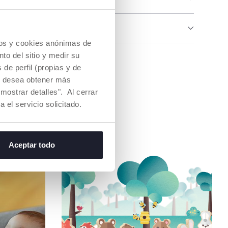
IAS E INSTRUCCIONES
cios y cookies anónimas de
to del sitio y medir su
na tienda
de perfil (propias y de
Si desea obtener más
mostrar detalles". Al cerrar
a el servicio solicitado.
Aceptar todo