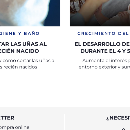
GIENE Y BAÑO
CRECIMIENTO DEL
AR LAS UÑAS AL
EL DESARROLLO DE
ECIÉN NACIDO
DURANTE EL 4 Y 
 cómo cortar las uñas a
Aumenta el interés p
os recién nacidos
entorno exterior y sur
habilidades para los p
movimientos independi
bebé.
ETTER
¿NECESI
ompra online