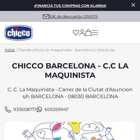
¡FINANCIA TUS COMPRAS CON KLARNA!
10€ de descuento GRATIS
(has more options on
Inicio
Tienda chicco la-maquinista - barcelona | chicco.es
CHICCO BARCELONA - C.C LA
MAQUINISTA
C. C. La Maquinista - Carrer de la Ciutat d'Asuncion
s/n BARCELONA - 08030 BARCELONA
933608717
605359947