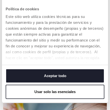
Política de cookies
COMPROMISO CHICCO
Este sitio web utiliza cookies técnicas para su
NUESTRO ALGODÓN ES... ¡SOSTENIBLE!
funcionamiento y para la prestación de servicios y
Algodón cultivado de acuerdo con un programa cuyo
cookies anónimas de desempeño (propias y de terceros)
objetivo es poner en el mercado hilos de algodón
certificado cultivado siguiendo todas las medidas para
que están siempre activas para garantizar el
hacerlo SOSTENIBLE, tanto desde el punto de vista
funcionamiento del sitio y medir su performance con el
medioambiental como económico y social.
fin de conocer y mejorar su experiencia de navegación,
Toda la cadena de suministro y producción se rastrea y
así como cookies de perfil (propias y de terceros). Al
sigue las mismas medidas de sostenibilidad.
hacer clic en "aceptar todo", usted autoriza la recogida
de todas las cookies. Si desea obtener más información
Buscar una tienda
o cambiar o revocar el consentimiento de todas o
algunas cookies, haga clic en "mostrar detalles". Al
Aceptar todo
cerrar este banner, usted consiente en utilizar
únicamente cookies técnicas, que son esenciales para el
NUESTRO CONSEJOS
Usar solo las esenciales
servicio solicitado.