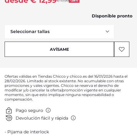
desde € 12,99
Price reduced from
€ 17,99
-28%
to
Disponible pronto
Seleccionar tallas
Avísame
AVÍSAME
Avísame
Avísame
Avísame
Ofertas válidas en Tiendas Chicco y chicco.es del 16/01/2026 hasta el
Avísame
28/02/2026. Limitado al stock existente. No acumulable con otras
promociones y vales vigentes. Chicco se reserva el derecho de
Avísame
modificar y/o cancelar la oferta/promoción vigente en cualquier
momento, sin que esto implique ninguna responsabilidad o
Avísame
compensación.
Avísame
Pago seguro
Avísame
Devolución fácil y rápida
Pijama de interlock