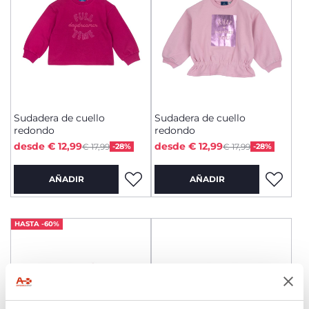
Sudadera de cuello
Sudadera de cuello
redondo
redondo
Price reduced from
Price reduced from
to
to
desde € 12,99
desde € 12,99
€ 17,99
-28%
€ 17,99
-28%
AÑADIR
AÑADIR
HASTA -60%