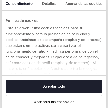
Consentimiento
Detalles
Acerca de las cookies
+ COLORES
+ COLORES
Política de cookies
Sudadera de cuello
Sudadera Blanca con
Este sitio web utiliza cookies técnicas para su
redondo
Ositos
Price reduced from
to
funcionamiento y para la prestación de servicios y
desde € 12,99
€ 22,99
€ 22,99
-44%
cookies anónimas de desempeño (propias y de terceros)
que están siempre activas para garantizar el
AÑADIR
AÑADIR
funcionamiento del sitio y medir su performance con el
fin de conocer y mejorar su experiencia de navegación,
HASTA -60%
HASTA -60%
así como cookies de perfil (propias y de terceros). Al
hacer clic en "aceptar todo", usted autoriza la recogida
de todas las cookies. Si desea obtener más información
o cambiar o revocar el consentimiento de todas o
algunas cookies, haga clic en "mostrar detalles". Al
Aceptar todo
cerrar este banner, usted consiente en utilizar
únicamente cookies técnicas, que son esenciales para el
Usar solo las esenciales
servicio solicitado.