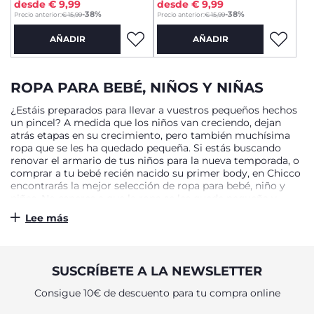
desde € 9,99
desde € 9,99
-38%
-38%
Precio anterior:
€ 15,99
Precio anterior:
€ 15,99
AÑADIR
AÑADIR
ROPA PARA BEBÉ, NIÑOS Y NIÑAS
¿Estáis preparados para llevar a vuestros pequeños hechos
un pincel? A medida que los niños van creciendo, dejan
atrás etapas en su crecimiento, pero también muchísima
ropa que se les ha quedado pequeña. Si estás buscando
renovar el armario de tus niños para la nueva temporada, o
comprar a tu bebé recién nacido su primer body, en Chicco
encontrarás la mejor selección de ropa para bebé, niño y
niñas. No esperes a que la ropa se les quede pequeña y
descubre en Chicco todo nuestro catálogo de ropa para los
Lee más
más pequeños de la mejor calidad y al mejor precio.
ROPA DE BEBÉ Y NIÑO CÓMODA Y DE
CALIDAD
SUSCRÍBETE A LA NEWSLETTER
Consigue 10€ de descuento para tu compra online
Ya sean un par de pantalones, un jersey de punto, una
camisa o unas gafas de sol, la ropa para bebé, niño y niñas