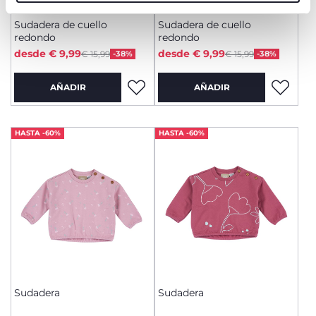
+ COLORES
+ COLORES
Sudadera de cuello
Sudadera de cuello
redondo
redondo
Price reduced from
Price reduced from
to
to
desde € 9,99
desde € 9,99
€ 15,99
-38%
€ 15,99
-38%
AÑADIR
AÑADIR
HASTA -60%
HASTA -60%
Sudadera
Sudadera