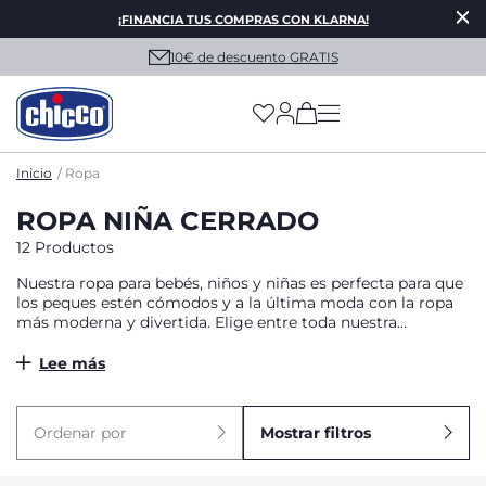
¡FINANCIA TUS COMPRAS CON KLARNA!
10€ de descuento GRATIS
(has more options on
Inicio
Ropa
ROPA NIÑA CERRADO
12 Productos
Nuestra ropa para bebés, niños y niñas es perfecta para que
los peques estén cómodos y a la última moda con la ropa
más moderna y divertida. Elige entre toda nuestra
colección y renueva su armario para esta temporada desde
las prendas más fresquitas y ligeras para el verano, hasta los
Lee más
materiales más calentitos para abrigarles en los días más
fríos del año.
Ordenar por
Mostrar filtros