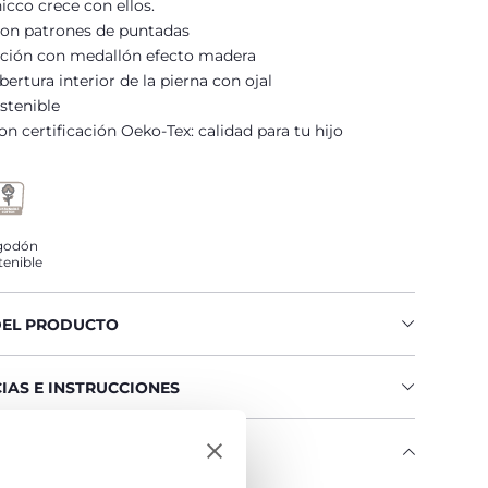
icco crece con ellos.
con patrones de puntadas
ación con medallón efecto madera
bertura interior de la pierna con ojal
stenible
n certificación Oeko-Tex: calidad para tu hijo
godón
tenible
DEL PRODUCTO
IAS E INSTRUCCIONES
O CHICCO