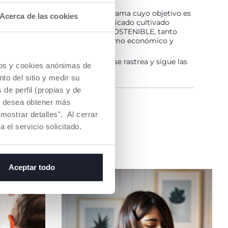
LGODÓN ES... ¡SOSTENIBLE!
ltivado de acuerdo con un programa cuyo objetivo es
Acerca de las cookies
 mercado hilos de algodón certificado cultivado
todas las medidas para hacerlo SOSTENIBLE, tanto
unto de vista medioambiental como económico y
ena de suministro y producción se rastrea y sigue las
cios y cookies anónimas de
idas de sostenibilidad.
to del sitio y medir su
de perfil (propias y de
Si desea obtener más
na tienda
mostrar detalles". Al cerrar
a el servicio solicitado.
Aceptar todo