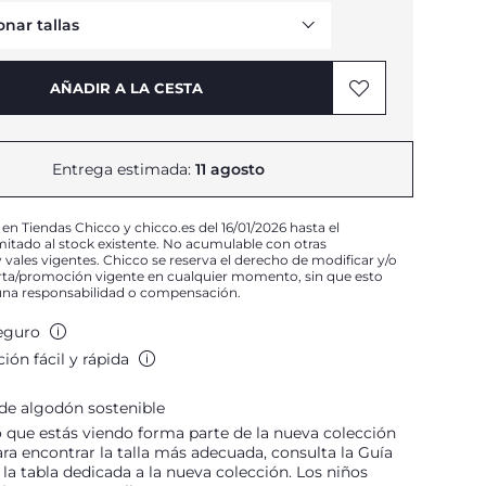
onar tallas
Avísame
AÑADIR A LA CESTA
Avísame
Avísame
Avísame
Entrega estimada:
11 agosto
Avísame
 en Tiendas Chicco y chicco.es del 16/01/2026 hasta el
mitado al stock existente. No acumulable con otras
vales vigentes. Chicco se reserva el derecho de modificar y/o
erta/promoción vigente en cualquier momento, sin que esto
una responsabilidad o compensación.
eguro
ión fácil y rápida
de algodón sostenible
 que estás viendo forma parte de la nueva colección
ara encontrar la talla más adecuada, consulta la Guía
e la tabla dedicada a la nueva colección. Los niños