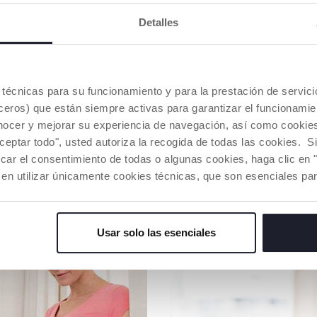
NUESTRO A
Algodón cu
Detalles
poner en el
siguiendo 
desde el p
social.
Toda la cad
es técnicas para su funcionamiento y para la prestación de servi
mismas med
eros) que están siempre activas para garantizar el funcionamien
nocer y mejorar su experiencia de navegación, así como cookies 
aceptar todo", usted autoriza la recogida de todas las cookies. 
Buscar u
car el consentimiento de todas o algunas cookies, haga clic en "
 en utilizar únicamente cookies técnicas, que son esenciales par
NUESTRO CONSEJOS
Usar solo las esenciales