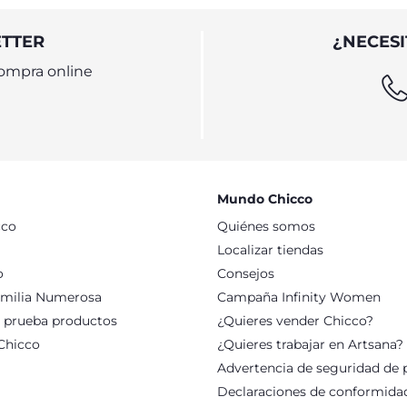
ETTER
¿NECESI
ompra online
Mundo Chicco
cco
Quiénes somos
Localizar tiendas
o
Consejos
milia Numerosa
Campaña Infinity Women
: prueba productos
¿Quieres vender Chicco?
Chicco
¿Quieres trabajar en Artsana?
Advertencia de seguridad de 
Declaraciones de conformida