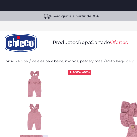
Envío gratis a partir de 30€
Productos
Ropa
Calzado
Ofertas
Inicio
Ropa
Peleles para bebé, monos, petos y más
Peto largo de p
HASTA -60%