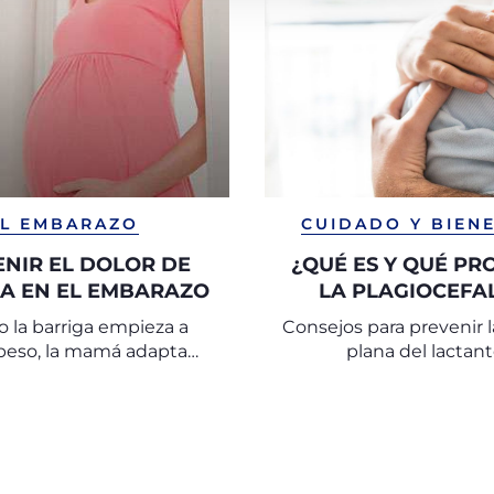
EL EMBARAZO
CUIDADO Y BIEN
NIR EL DOLOR DE
¿QUÉ ES Y QUÉ P
A EN EL EMBARAZO
LA PLAGIOCEFA
 la barriga empieza a
Consejos para prevenir 
peso, la mamá adapta
plana del lactan
as forzadas que puede
en un molesto dolor de
espalda.