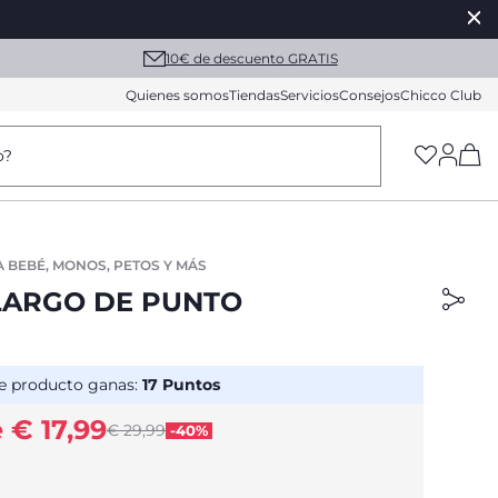
10€ de descuento GRATIS
Quienes somos
Tiendas
Servicios
Consejos
Chicco Club
(h
o?
A BEBÉ, MONOS, PETOS Y MÁS
LARGO DE PUNTO
e producto ganas:
17
Puntos
 € 17,99
Price reduced from
€ 29,99
-40%
to