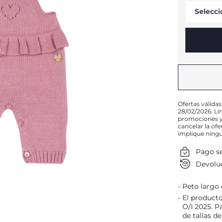
Selecci
Ofertas válidas
28/02/2026. Li
promociones y 
cancelar la of
implique ning
Pago s
Devoluc
Peto largo 
El producto
O/I 2025. P
de tallas d