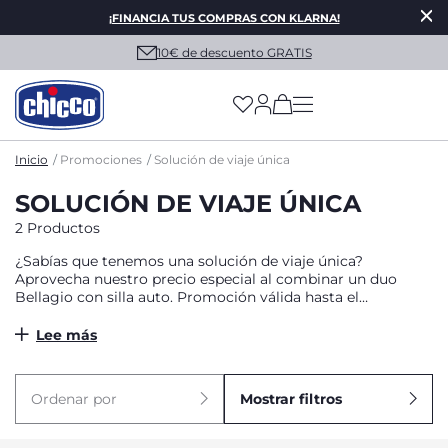
¡FINANCIA TUS COMPRAS CON KLARNA!
10€ de descuento GRATIS
(has more options on
Inicio
Promociones
Solución de viaje única
SOLUCIÓN DE VIAJE ÚNICA
2 Productos
¿Sabías que tenemos una solución de viaje única?
Aprovecha nuestro precio especial al combinar un duo
Bellagio con silla auto. Promoción válida hasta el
30/05/2025. Limitado al stock existente. No acumulable con
otras promociones y vales vigentes. Chicco se reserva el
Lee más
derecho de modificar y/o cancelar la oferta/promoción
vigente en cualquier momento, sin que esto implique
ninguna responsabilidad o compensación.
Ordenar por
Mostrar filtros