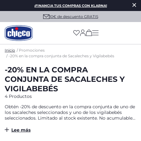
¡FINANCIA TUS COMPRAS CON KLARNA!
10€ de descuento GRATIS
(has more options on
Inicio
Promociones
-20% en la compra conjunta de Sacaleches y Vigilabebés
-20% EN LA COMPRA
CONJUNTA DE SACALECHES Y
VIGILABEBÉS
4 Productos
Obtén -20% de descuento en la compra conjunta de uno de
los sacaleches seleccionados y uno de los vigilabebés
seleccionados. Limitado al stock existente. No acumulable
con otras promociones y vales vigentes. Chicco se reserva
el derecho de modificar y/o cancelar la oferta/promoción
Lee más
vigente en cualquier momento, sin que esto implique
ninguna responsabilidad o compensación.