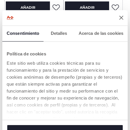
AÑADIR
AÑADIR
OFERTA
Consentimiento
Detalles
Acerca de las cookies
Política de cookies
Este sitio web utiliza cookies técnicas para su
funcionamiento y para la prestación de servicios y
cookies anónimas de desempeño (propias y de terceros)
que están siempre activas para garantizar el
funcionamiento del sitio y medir su performance con el
Vigilabebés Baby Monitor
Sacaleches eléctrico
WIFI
Stimolatte
fin de conocer y mejorar su experiencia de navegación,
€ 119,99
€ 119,99
así como cookies de perfil (propias y de terceros). Al
hacer clic en "aceptar todo", usted autoriza la recogida
AÑADIR
AÑADIR
de todas las cookies. Si desea obtener más información
o cambiar o revocar el consentimiento de todas o