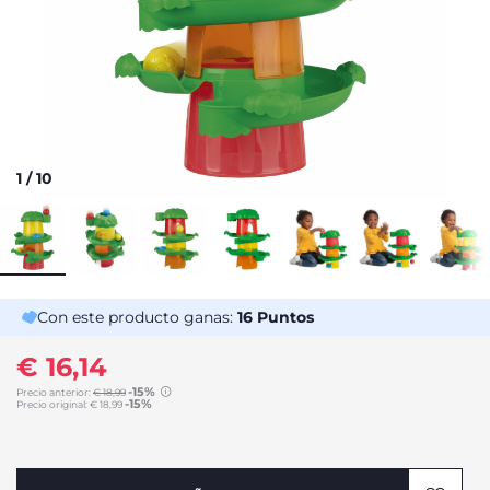
1
/
10
Con este producto ganas:
16
Puntos
€ 16,14
-15%
Precio anterior:
€ 18,99
-15%
Precio original:
€ 18,99
to