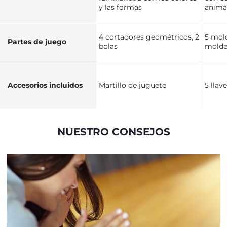
y las formas
animal
4 cortadores geométricos, 2
5 mol
Partes de juego
bolas
molde
Accesorios incluidos
Martillo de juguete
5 llav
NUESTRO CONSEJOS