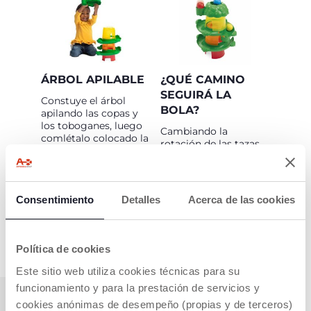
ÁRBOL APILABLE
¿QUÉ CAMINO
SEGUIRÁ LA
Constuye el árbol
BOLA?
apilando las copas y
los toboganes, luego
Cambiando la
comlétalo colocado la
rotación de las tazas,
copa en la parte
¡es posible modificar
superior. Diviértete
la trayectoria de las
viendo como las 3
bolitas! Los bebés se
bolitas caen por los
divertirán viéndolas
Consentimiento
Detalles
Acerca de las cookies
toboganes hasta el
caer y adivinando qué
interior del árbol.
trayectoria seguirán.
Política de cookies
Este sitio web utiliza cookies técnicas para su
funcionamiento y para la prestación de servicios y
cookies anónimas de desempeño (propias y de terceros)