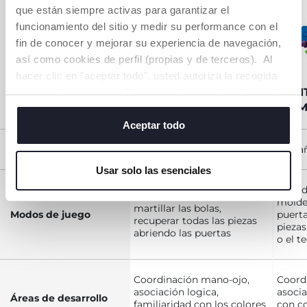
que están siempre activas para garantizar el
funcionamiento del sitio y medir su performance con el
TABLA
fin de conocer y mejorar su experiencia de navegación,
COMPARATIVA
así como cookies de perfil (propias y de terceros). Al
hacer clic en "aceptar todo", usted autoriza la recogida
MULTICUBO
CASI
de todas las cookies. Si desea obtener más información
ENCAJABLE 2 EN 1
ANIM
o cambiar o revocar el consentimiento de todas o
algunas cookies, haga clic en "mostrar detalles". Al
Aceptar todo
cerrar este banner, usted consiente en utilizar
Edad
10 - 36 meses
1 - 4 
únicamente cookies técnicas, que son esenciales para el
Usar solo las esenciales
servicio solicitado.
3 modo
3 modos: insertar las bolas,
moldes
martillar las bolas,
Modos de juego
puerta
recuperar todas las piezas
piezas
abriendo las puertas
o el t
Coordinación mano-ojo,
Coord
asociación logica,
asocia
Áreas de desarrollo
familiaridad con los colores
con co