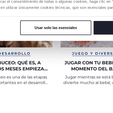
car el consentimiento de todas o algunas cookies, haga clic en "
 en utilizar únicamente cookies técnicas, que son esenciales par
Usar solo las esenciales
DESARROLLO
JUEGO Y DIVER
UCEO: QUÉ ES, A
JUGAR CON TU BEBÉ
S MESES EMPIEZA Y
MOMENTO DEL 
O ESTIMULARLO
ceo es una de las etapas
Jugar mientras se está
tantes en el desarrollo
divierte mucho al bebé, 
 bebé, el puente que
que le ayuda a familiari
ecta las primeras
el agua.
ciones con las palabras
reales