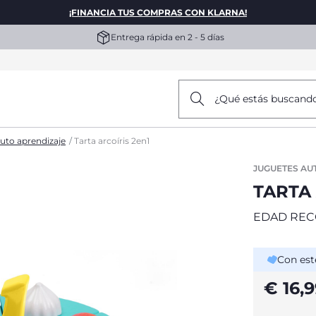
¡FINANCIA TUS COMPRAS CON KLARNA!
Entrega rápida en 2 - 5 días
¿Qué estás buscand
uto aprendizaje
Tarta arcoíris 2en1
JUGUETES AU
TARTA 
EDAD REC
Con est
€ 16,