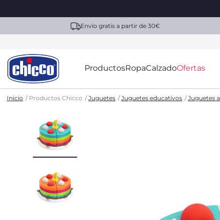
Envío gratis a partir de 30€
Productos
Ropa
Calzado
Ofertas
Inicio
Productos Chicco
Juguetes
Juguetes educativos
Juguetes a