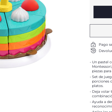
Pago s
Devoluc
Un pastel c
Montessori,
piezas para
Set de jueg
porciones d
platos.
Deja volar 
combinació
Ayuda a des
reconocimie