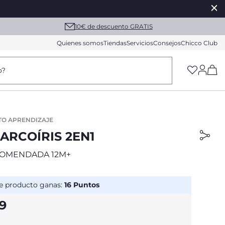
10€ de descuento GRATIS
Quienes somos
Tiendas
Servicios
Consejos
Chicco Club
(h
o?
TO APRENDIZAJE
ARCOÍRIS 2EN1
OMENDADA 12M+
e producto ganas:
16
Puntos
99