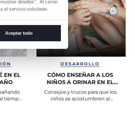
mostrar detalles". Al cerrar
a el servicio solicitado.
Aceptar todo
SIÓN
DESARROLLO
 EN EL
CÓMO ENSEÑAR A LOS
BAÑO
NIÑOS A ORINAR EN EL
ORINAL
 bañando
Consejos y trucos para que los
al tiempo
niños se acostumbren al
zarse con
entrenamiento para ir al baño