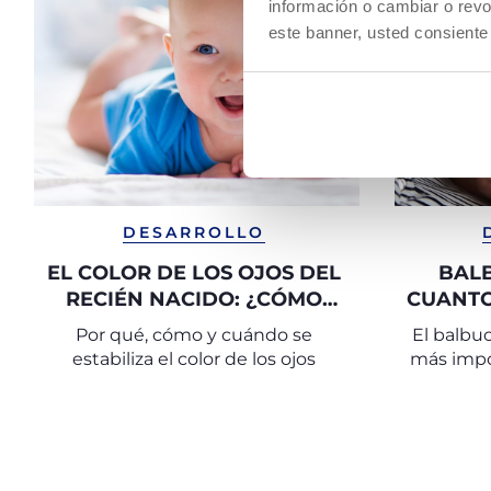
información o cambiar o revo
este banner, usted consiente
DESARROLLO
EL COLOR DE LOS OJOS DEL
BALB
RECIÉN NACIDO: ¿CÓMO
CUANTO
CAMBIA Y CUÁNDO SE
CÓM
Por qué, cómo y cuándo se
El balbu
DEFINE?
estabiliza el color de los ojos
más impor
de un
con
vocaliza