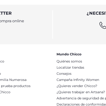
ETTER
¿NECESI
ompra online
Mundo Chicco
cco
Quiénes somos
Localizar tiendas
o
Consejos
milia Numerosa
Campaña Infinity Women
: prueba productos
¿Quieres vender Chicco?
Chicco
¿Quieres trabajar en Artsana?
Advertencia de seguridad de 
Declaraciones de conformida