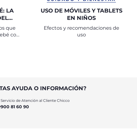
: LA
USO DE MÓVILES Y TABLETS
DEL
EN NIÑOS
LOS
ios que
Efectos y recomendaciones de
bebé con
uso
 porteo,
cional y
TAS AYUDA O INFORMACIÓN?
Servicio de Atención al Cliente Chicco
900 81 60 90