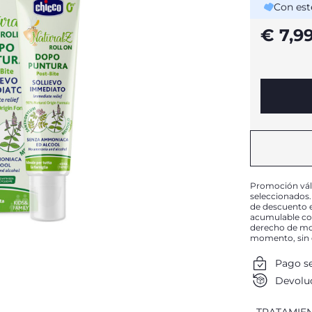
Con est
€ 7,9
Promoción válid
seleccionados
de descuento e
acumulable con
derecho de mod
momento, sin 
Pago s
Devoluc