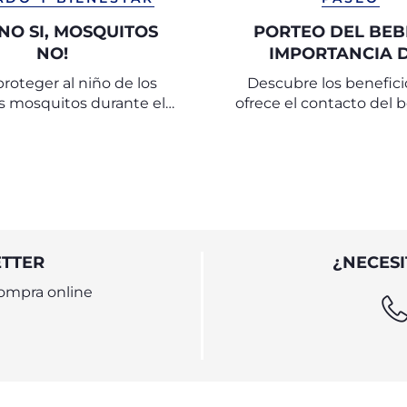
NO SI, MOSQUITOS
PORTEO DEL BEBÉ
NO!
IMPORTANCIA 
CONTACTO CON 
oteger al niño de los
Descubre los benefic
PADRES
s mosquitos durante el
ofrece el contacto del 
verano.
sus padres mediante el
para su desarrollo emo
cognitivo
ETTER
¿NECESI
ompra online