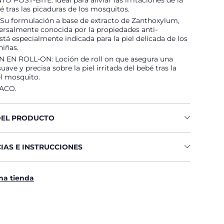
 POST-BITE: Ideal para aliviar las irritaciones de la
bé tras las picaduras de los mosquitos.
u formulación a base de extracto de Zanthoxylum,
ersalmente conocida por la propiedades anti-
 está especialmente indicada para la piel delicada de los
niñas.
 EN ROLL-ON: Loción de roll on que asegura una
uave y precisa sobre la piel irritada del bebé tras la
l mosquito.
ACO.
DEL PRODUCTO
IAS E INSTRUCCIONES
na tienda