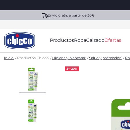
Envío gratis a partir de 30€
Productos
Ropa
Calzado
Ofertas
Inicio
Productos Chicco
Higiene y bienestar
Salud y protección
Pr
2=-20%