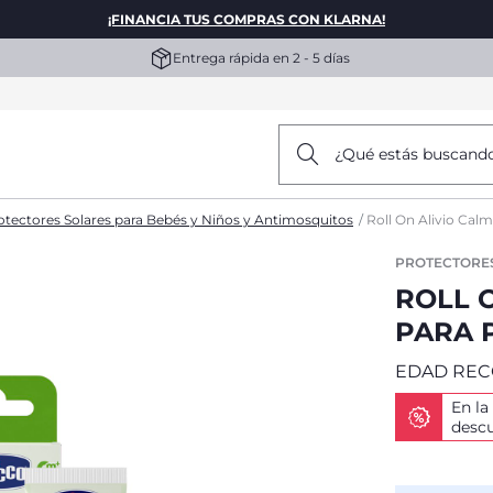
¡FINANCIA TUS COMPRAS CON KLARNA!
Entrega rápida en 2 - 5 días
¿Qué estás buscand
otectores Solares para Bebés y Niños y Antimosquitos
Roll On Alivio Cal
PROTECTORES
ROLL 
PARA 
EDAD RE
En la
desc