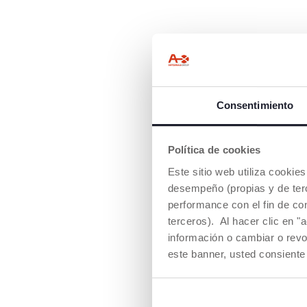
Consentimiento
Política de cookies
PROTECCIÓN
Este sitio web utiliza cooki
CON INGREDI
desempeño (propias y de terc
ORIGEN NAT
performance con el fin de co
El After Bite de C
terceros). Al hacer clic en "
un alto porcentaj
información o cambiar o revo
ingredientes de o
este banner, usted consiente
diseñados pensan
necesidades de la
sensible piel de l
partir de los 2 mes