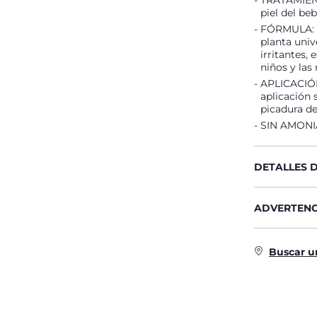
TRATAMIENTO
piel del be
FÓRMULA: S
planta univ
irritantes,
niños y las 
APLICACIÓN
aplicación s
picadura de
SIN AMONI
DETALLES 
ADVERTENC
Buscar u