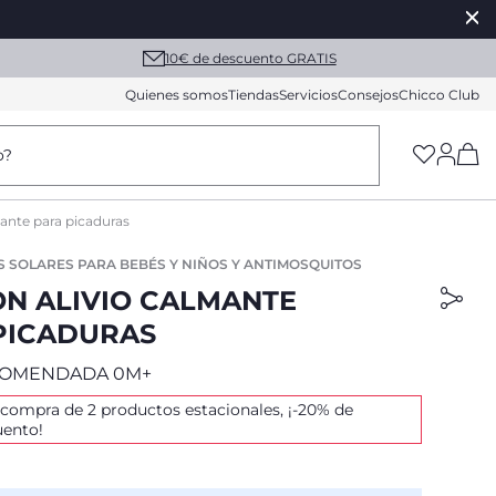
10€ de descuento GRATIS
Quienes somos
Tiendas
Servicios
Consejos
Chicco Club
(h
o?
mante para picaduras
 SOLARES PARA BEBÉS Y NIÑOS Y ANTIMOSQUITOS
ON ALIVIO CALMANTE
PICADURAS
COMENDADA 0M+
 compra de 2 productos estacionales, ¡-20% de
uento!