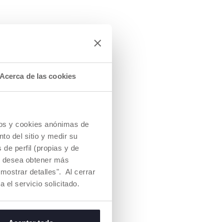
Acerca de las cookies
A TODA LA
cios y cookies anónimas de
to del sitio y medir su
 ha sido
de perfil (propias y de
ara cubrir las
Si desea obtener más
e protección
mostrar detalles". Al cerrar
és, niños y niñas
esto de la familia
a el servicio solicitado.