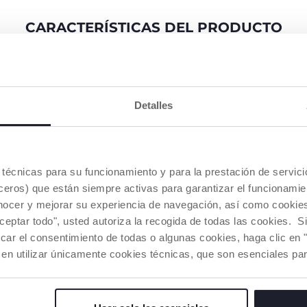
CARACTERÍSTICAS DEL PRODUCTO
Detalles
 NATURALZ
CON ZANTHOXYLUM Y
IDEAL PAR
es técnicas para su funcionamiento y para la prestación de servi
ENTES DE
MENTOL
FAMILIA
eros) que están siempre activas para garantizar el funcionamien
URAL
La fórmula contiene extracto de
Este producto
nocer y mejorar su experiencia de navegación, así como cookies 
Zanthoxylum (una planta
desarrollado p
hicco contiene
aceptar todo", usted autoriza la recogida de todas las cookies. 
conocida por sus propiedades
necesidades d
e de
car el consentimiento de todas o algunas cookies, haga clic en "
calmantes) y mentol. Garantiza
tanto para beb
rigen natural
un alivio inmediato y una
como para el r
 en utilizar únicamente cookies técnicas, que son esenciales par
do en las
delicada sensación de frescor.
o amigos.
 delicada y
os bebés a
es.