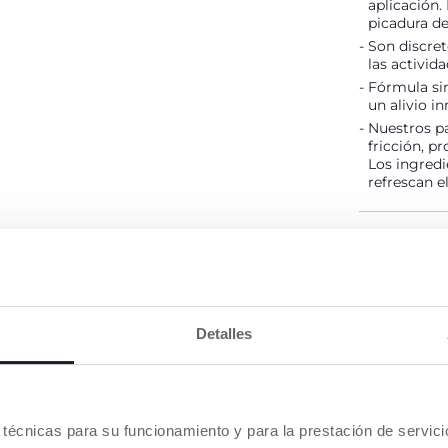
aplicación.
picadura d
Son discret
las activida
Fórmula si
un alivio i
Nuestros p
fricción, p
Los ingredi
refrescan e
DETALLES 
ADVERTENC
Detalles
Buscar u
es técnicas para su funcionamiento y para la prestación de servi
NUESTRO CONSEJOS