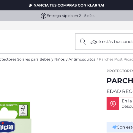
¡FINANCIA TUS COMPRAS CON KLARNA!
Entrega rápida en 2 - 5 días
¿Qué estás buscand
otectores Solares para Bebés y Niños y Antimosquitos
Parches Post Pica
PROTECTORES
PARCH
EDAD REC
En la
desc
Con est