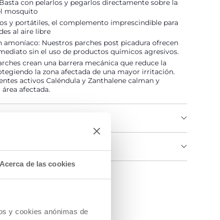
 Basta con pelarlos y pegarlos directamente sobre la
el mosquito
os y portátiles, el complemento imprescindible para
des al aire libre
n amoníaco: Nuestros parches post picadura ofrecen
nmediato sin el uso de productos químicos agresivos.
arches crean una barrera mecánica que reduce la
rotegiendo la zona afectada de una mayor irritación.
entes activos Caléndula y Zanthalene calman y
l área afectada.
DEL PRODUCTO
IAS E INSTRUCCIONES
Acerca de las cookies
na tienda
cios y cookies anónimas de