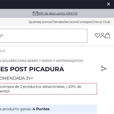
10€ de descuento GRATIS
Quienes somos
Tiendas
Servicios
Consejos
Chicco Club
(h
o?
dura
 SOLARES PARA BEBÉS Y NIÑOS Y ANTIMOSQUITOS
ES POST PICADURA
OMENDADA 3Y+
 compra de 2 productos estacionales, ¡-20% de
uento!
e producto ganas:
4
Puntos