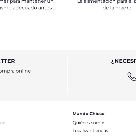
mer para mantener un
La alimentación para el 
ismo adecuado antes y
de la madre
pués del embarazo
ETTER
¿NECESI
ompra online
Mundo Chicco
cco
Quiénes somos
Localizar tiendas