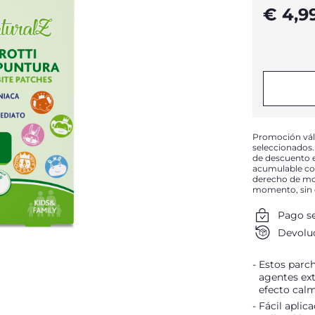
€ 4,9
Promoción válid
seleccionados
de descuento e
acumulable con
derecho de mod
momento, sin 
Pago s
Devoluc
Estos parch
agentes ext
efecto cal
Fácil aplic