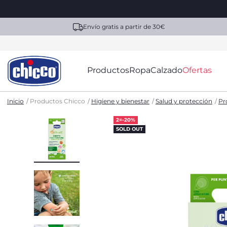
Envío gratis a partir de 30€
Productos
Ropa
Calzado
Ofertas
Inicio
Productos Chicco
Higiene y bienestar
Salud y protección
Pr
2=-20%
SOLD OUT