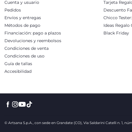
Cuenta y usuario
Tarjeta Regal
Pedidos
Descuento Fa
Envíos y entregas
Chicco Tester
Métodos de pago
Ideas Regalo 
Financiación: pago a plazos
Black Friday
Devoluciones y reembolsos
Condiciones de venta
Condiciones de uso
Guía de tallas
Accesibilidad
© Artsana S.p.A., con sede en Grandate (CO), Via Saldarini Catelli n. 1, 