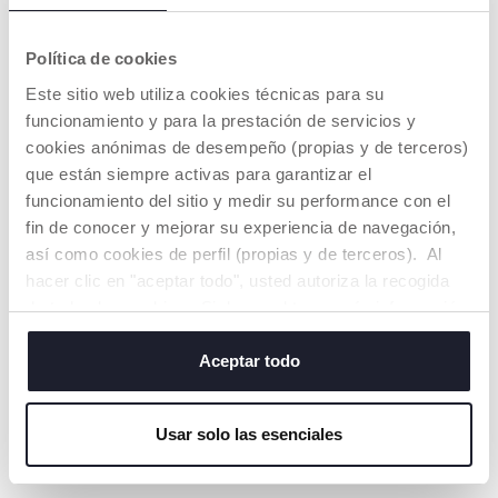
Formulado con
caléndula y glicerina
Una línea de
vegetal para suavizar
productos diseñados
Política de cookies
y nutrir
para cuidar la piel
profundamente la piel
sensible de los niños
Este sitio web utiliza cookies técnicas para su
funcionamiento y para la prestación de servicios y
cookies anónimas de desempeño (propias y de terceros)
que están siempre activas para garantizar el
funcionamiento del sitio y medir su performance con el
fin de conocer y mejorar su experiencia de navegación,
así como cookies de perfil (propias y de terceros). Al
BOTELLA
hacer clic en "aceptar todo", usted autoriza la recogida
SOSTENIBLE
de todas las cookies. Si desea obtener más información
Envase de plástico
o cambiar o revocar el consentimiento de todas o
100% reciclado
algunas cookies, haga clic en "mostrar detalles". Al
Aceptar todo
cerrar este banner, usted consiente en utilizar
únicamente cookies técnicas, que son esenciales para el
Usar solo las esenciales
servicio solicitado.
NUESTRO CONSEJOS