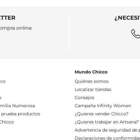
ETTER
¿NECESI
ompra online
Mundo Chicco
cco
Quiénes somos
Localizar tiendas
o
Consejos
milia Numerosa
Campaña Infinity Women
: prueba productos
¿Quieres vender Chicco?
Chicco
¿Quieres trabajar en Artsana?
Advertencia de seguridad de 
Declaraciones de conformida