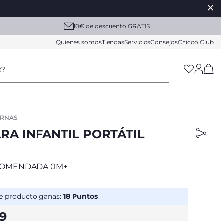
10€ de descuento GRATIS
Quienes somos
Tiendas
Servicios
Consejos
Chicco Club
(h
o?
URNAS
RA INFANTIL PORTÁTIL
COMENDADA 0M+
e producto ganas:
18
Puntos
99