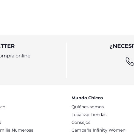
Montessori
primeros meses de 
ETTER
¿NECESI
ompra online
Mundo Chicco
cco
Quiénes somos
Localizar tiendas
o
Consejos
milia Numerosa
Campaña Infinity Women