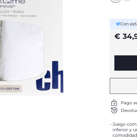
Con est
€ 34,
Pago s
Devoluc
Juego comp
inferior y
comodidad 