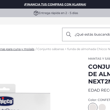
¡FINANCIA TUS COMPRAS CON KLARNA!
Entrega rápida en 2 - 5 días
¿Qué estás buscand
nas para cuna y moisés
Conjunto sábanas + funda de almohada Chicco 
MANTAS Y SÁ
CONJU
DE AL
NEXT2
EDAD RE
Color:
CONFET