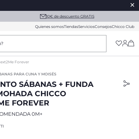
10€ de descuento GRATIS
Quienes somos
Tiendas
Servicios
Consejos
Chicco Club
(h
o?
Next2Me Forever
BANAS PARA CUNA Y MOISÉS
NTO SÁBANAS + FUNDA
MOHADA CHICCO
ME FOREVER
COMENDADA 0M+
TI