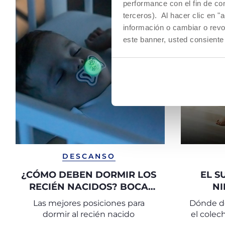
performance con el fin de co
terceros). Al hacer clic en "
información o cambiar o revo
este banner, usted consiente
DESCANSO
¿CÓMO DEBEN DORMIR LOS
EL S
RECIÉN NACIDOS? BOCA
NI
ARRIBA
NACIM
Las mejores posiciones para
Dónde do
P
dormir al recién nacido
el colec