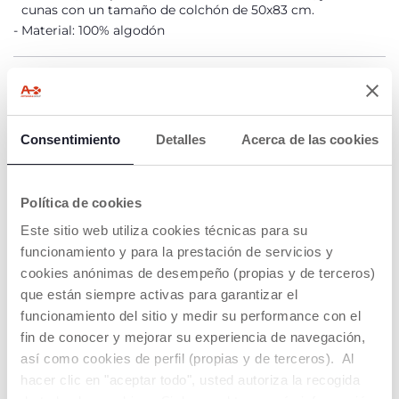
cunas con un tamaño de colchón de 50x83 cm.
Material: 100% algodón
DETALLES DEL PRODUCTO
ADVERTENCIAS E INSTRUCCIONES
Consentimiento
Detalles
Acerca de las cookies
Buscar una tienda
Política de cookies
Este sitio web utiliza cookies técnicas para su
funcionamiento y para la prestación de servicios y
cookies anónimas de desempeño (propias y de terceros)
NUESTRO CONSEJOS
que están siempre activas para garantizar el
funcionamiento del sitio y medir su performance con el
fin de conocer y mejorar su experiencia de navegación,
así como cookies de perfil (propias y de terceros). Al
hacer clic en "aceptar todo", usted autoriza la recogida