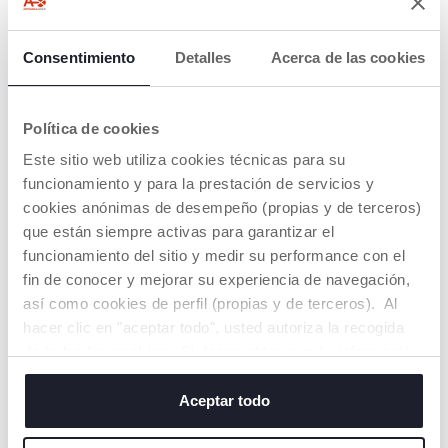
DETALLES DEL PRODUCTO
Consentimiento
Detalles
Acerca de las cookies
ADVERTENCIAS E INSTRUCCIONES
Política de cookies
Buscar una tienda
Este sitio web utiliza cookies técnicas para su
funcionamiento y para la prestación de servicios y
cookies anónimas de desempeño (propias y de terceros)
que están siempre activas para garantizar el
NUESTRO CONSEJOS
funcionamiento del sitio y medir su performance con el
fin de conocer y mejorar su experiencia de navegación,
así como cookies de perfil (propias y de terceros). Al
hacer clic en "aceptar todo", usted autoriza la recogida
de todas las cookies. Si desea obtener más información
o cambiar o revocar el consentimiento de todas o
algunas cookies, haga clic en "mostrar detalles". Al
Aceptar todo
cerrar este banner, usted consiente en utilizar
únicamente cookies técnicas, que son esenciales para el