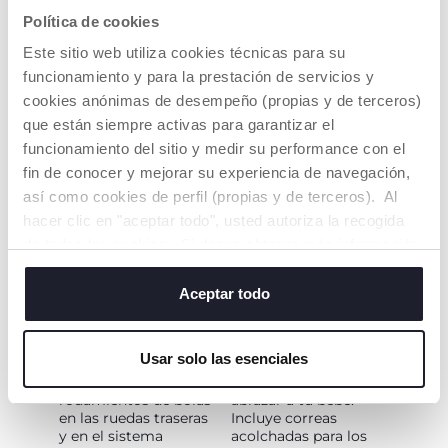
rutina diaria. Una vez
completamente
Política de cookies
cerrado, el cochecito
reclinable y se puede
Urbino se mantiene
ajustar en diferentes
Este sitio web utiliza cookies técnicas para su
en pie y puede
posiciones gracias a la
transportarse
funcionamiento y para la prestación de servicios y
cinta que se puede
fácilmente utilizando
operar con una sola
cookies anónimas de desempeño (propias y de terceros)
la funda de protección
mano.
que están siempre activas para garantizar el
como asa.
funcionamiento del sitio y medir su performance con el
fin de conocer y mejorar su experiencia de navegación,
así como cookies de perfil (propias y de terceros). Al
hacer clic en "aceptar todo", usted autoriza la recogida
de todas las cookies. Si desea obtener más información
o cambiar o revocar el consentimiento de todas o
algunas cookies, haga clic en "mostrar detalles". Al
Aceptar todo
RUEDAS DE ALTO
ASIENTO
cerrar este banner, usted consiente en utilizar
RENDIMIENTO
CÓMODO
únicamente cookies técnicas, que son esenciales para el
Usar solo las esenciales
Amortiguadores en
Asiento amplio y bien
servicio solicitado.
todas las ruedas;
acolchado para
rodamientos de bolas
abrazar a tu bebé.
en las ruedas traseras
Incluye correas
y en el sistema
acolchadas para los