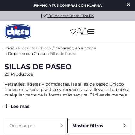
¡FINANCIA TUS COMPRAS CON KLARNA!
10€ de descuento GRATIS
(has more options on
Inicio
Productos Chicco
De paseo y en el coche
De paseo con Chicco
Sillas de Paseo
SILLAS DE PASEO
29 Productos
Versátiles, ligeras y compactas, las sillas de paseo Chicco
tienen un diseño práctico y moderno para llevar a tu bebé a
cualquier parte de la forma más segura. Fáciles de manejar
y plegar con una sola mano.
Lee más
Ordenar por
Mostrar filtros