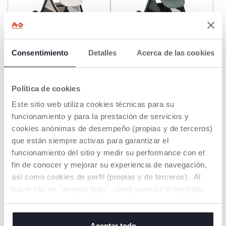
+ COLORES
+ COLORES
Consentimiento
Detalles
Acerca de las cookies
Silla de paseo Bellagio 2.0
Silla de paseo Bellagio 2.0
€ 419,99
€ 419,99
Política de cookies
Este sitio web utiliza cookies técnicas para su
AÑADIR
AÑADIR
funcionamiento y para la prestación de servicios y
cookies anónimas de desempeño (propias y de terceros)
OFERTA
que están siempre activas para garantizar el
funcionamiento del sitio y medir su performance con el
fin de conocer y mejorar su experiencia de navegación,
así como cookies de perfil (propias y de terceros). Al
hacer clic en "aceptar todo", usted autoriza la recogida
de todas las cookies. Si desea obtener más información
o cambiar o revocar el consentimiento de todas o
algunas cookies, haga clic en "mostrar detalles". Al
Aceptar todo