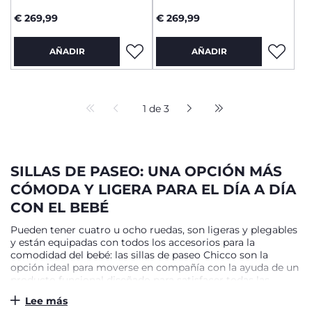
€ 269,99
€ 269,99
AÑADIR
AÑADIR
1 de 3
SILLAS DE PASEO: UNA OPCIÓN MÁS
CÓMODA Y LIGERA PARA EL DÍA A DÍA
CON EL BEBÉ
Pueden tener cuatro u ocho ruedas, son ligeras y plegables
y están equipadas con todos los accesorios para la
comodidad del bebé: las sillas de paseo Chicco son la
opción ideal para moverse en compañía con la ayuda de un
producto funcional diseñado para satisfacer todas las
necesidades de los recién nacidos y de sus padres. Los
Lee más
modelos Chicco, idóneos para dar un paseo por el centro o