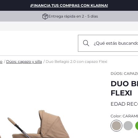
¡FINANCIA TUS COMPRAS CON KLARNA!
Entrega rápida en 2 - 5 días
¿Qué estás buscand
co
Dúos: capazo y silla
Duo Bellagio 2.0 con capazo Flexi
DÚOS: CAPAZO
DUO B
FLEXI
EDAD RE
Color:
CARAM