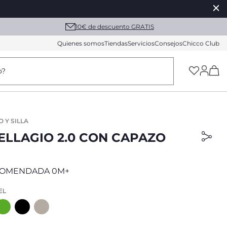
10€ de descuento GRATIS
Quienes somos
Tiendas
Servicios
Consejos
Chicco Club
(h
o?
 Y SILLA
ELLAGIO 2.0 CON CAPAZO
COMENDADA 0M+
EL