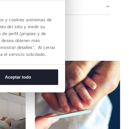
IAS E INSTRUCCIONES
cios y cookies anónimas de
na tienda
to del sitio y medir su
de perfil (propias y de
Si desea obtener más
mostrar detalles". Al cerrar
a el servicio solicitado.
Aceptar todo