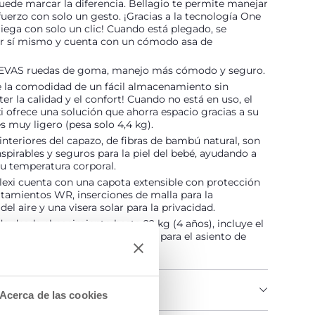
ede marcar la diferencia. Bellagio te permite manejar
fuerzo con solo un gesto. ¡Gracias a la tecnología One
liega con solo un clic! Cuando está plegado, se
or sí mismo y cuenta con un cómodo asa de
EVAS ruedas de goma, manejo más cómodo y seguro.
e la comodidad de un fácil almacenamiento sin
 la calidad y el confort! Cuando no está en uso, el
i ofrece una solución que ahorra espacio gracias a su
s muy ligero (pesa solo 4,4 kg).
 interiores del capazo, de fibras de bambú natural, son
nspirables y seguros para la piel del bebé, ayudando a
u temperatura corporal.
lexi cuenta con una capota extensible con protección
tamientos WR, inserciones de malla para la
del aire y una visera solar para la privacidad.
desde el nacimiento hasta 22 kg (4 años), incluye el
el capazo Flexi y los adaptadores para el asiento de
DEL PRODUCTO
Acerca de las cookies