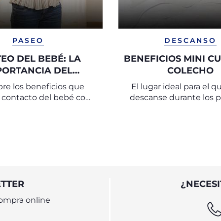
PASEO
DESCANSO
EO DEL BEBÉ: LA
BENEFICIOS MINI C
PORTANCIA DEL
COLECHO
TACTO CON LOS
re los beneficios que
El lugar ideal para el 
PADRES
l contacto del bebé con
descanse durante los 
es mediante el porteo,
meses.
 desarrollo emocional y
cognitivo
ETTER
¿NECESI
ompra online