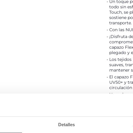
Un toque pu
todo sin es
Touch, se p
sostiene p
transporte.
Con las NU
¡Disfruta d
comprometer
capazo Flex
plegado y e
Los tejidos
suaves, tra
mantener s
El capazo F
UV50+ y tra
circulación 
Homologado 
cochecito, 
coche.
DETALLES 
Detalles