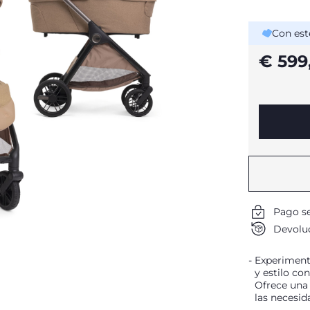
Con est
€ 599
Pago s
Devoluc
Experiment
y estilo co
Ofrece una 
las necesid