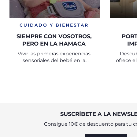
CUIDADO Y BIENESTAR
SIEMPRE CON VOSOTROS,
PORT
PERO EN LA HAMACA
IM
CON
Vivir las primeras experiencias
Descub
sensoriales del bebé en la
ofrece e
hamaca, cerca de vosotros
sus padr
para su
SUSCRÍBETE A LA NEWSL
Consigue 10€ de descuento para tu c