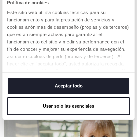
Política de cookies
Este sitio web utiliza cookies técnicas para su
funcionamiento y para la prestación de servicios y
cookies anónimas de desempeño (propias y de terceros)
que están siempre activas para garantizar el
APTO PARA
funcionamiento del sitio y medir su performance con el
LAVAVAJILLAS
fin de conocer y mejorar su experiencia de navegación,
Más práctico para los
así como cookies de perfil (propias y de terceros). Al
padres
hacer clic en "aceptar todo", usted autoriza la recogida
de todas las cookies. Si desea obtener más información
o cambiar o revocar el consentimiento de todas o
algunas cookies, haga clic en "mostrar detalles". Al
Aceptar todo
cerrar este banner, usted consiente en utilizar
NUESTRO CONSEJOS
únicamente cookies técnicas, que son esenciales para el
Usar solo las esenciales
servicio solicitado.