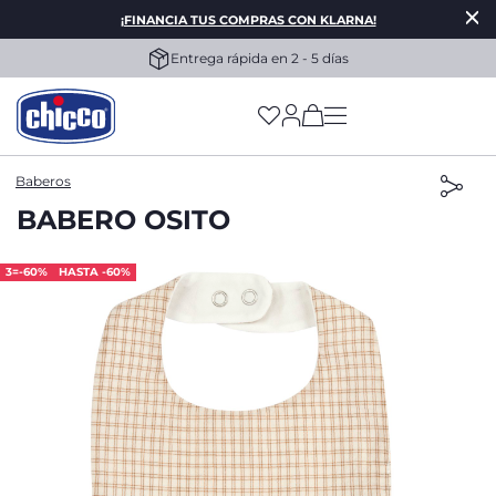
¡FINANCIA TUS COMPRAS CON KLARNA!
Entrega rápida en 2 - 5 días
(has more options on
Baberos
BABERO OSITO
3=-60%
HASTA -60%