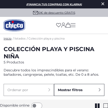
¡FINANCIA TUS COMPRAS CON KLARNA!
10€ de descuento GRATIS
(has more options on
Inicio
listados
Colección playa y piscina
COLECCIÓN PLAYA Y PISCINA
NIÑA
5 Productos
Descubre todos los imprescindibles para el verano:
bañadores, cangrejeras, pelele, toallas, etc. De 0 a 8 años.
Ordenar por
Mostrar filtros
Disponible online