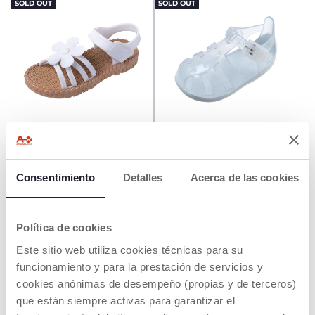
SOLD OUT
SOLD OUT
Sandalias Cilena blancas
Cangrejera Manuel
niña
€ 13,49
€ 9,99
Consentimiento
Detalles
Acerca de las cookies
to
to
-16%
-50%
Precio anterior:
€ 15,99
Precio anterior:
€ 19,99
AVÍSAME
AVÍSAME
Política de cookies
Este sitio web utiliza cookies técnicas para su
OFERTA
funcionamiento y para la prestación de servicios y
SOLD OUT
cookies anónimas de desempeño (propias y de terceros)
que están siempre activas para garantizar el