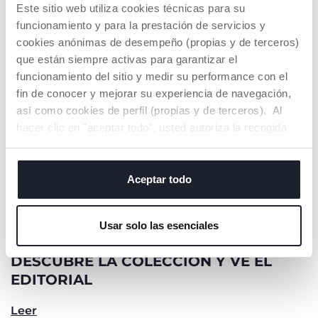
Este sitio web utiliza cookies técnicas para su
funcionamiento y para la prestación de servicios y
cookies anónimas de desempeño (propias y de terceros)
que están siempre activas para garantizar el
funcionamiento del sitio y medir su performance con el
fin de conocer y mejorar su experiencia de navegación,
así como cookies de perfil (propias y de terceros). Al
hacer clic en "aceptar todo", usted autoriza la recogida
de todas las cookies. Si desea obtener más información
o cambiar o revocar el consentimiento de todas o
algunas cookies, haga clic en "mostrar detalles". Al
Aceptar todo
cerrar este banner, usted consiente en utilizar
únicamente cookies técnicas, que son esenciales para el
Usar solo las esenciales
servicio solicitado.
DESCUBRE LA COLECCIÓN Y VE EL
EDITORIAL
Leer