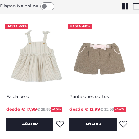
Disponible online
HASTA -60%
HASTA -60%
Falda peto
Pantalones cortos
Price reduced from
Price reduced from
to
to
desde € 17,99
desde € 12,99
€ 29,99
-40%
€ 22,99
-44%
AÑADIR
AÑADIR