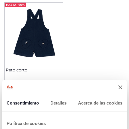
HASTA -60%
Peto corto
Price reduced from
to
desde € 17,99
€ 29,99
-40%
AÑADIR
Consentimiento
Detalles
Acerca de las cookies
Política de cookies