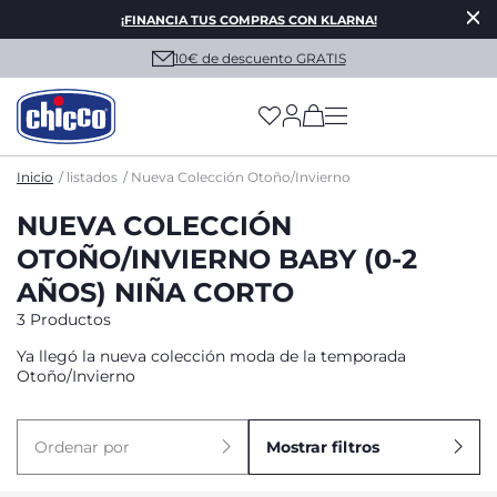
¡FINANCIA TUS COMPRAS CON KLARNA!
10€ de descuento GRATIS
(has more options on
Inicio
listados
Nueva Colección Otoño/Invierno
NUEVA COLECCIÓN
OTOÑO/INVIERNO BABY (0-2
AÑOS) NIÑA CORTO
3 Productos
Ya llegó la nueva colección moda de la temporada
Otoño/Invierno
Ordenar por
Mostrar filtros