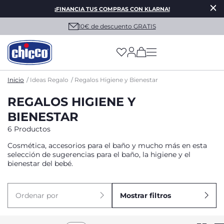
¡FINANCIA TUS COMPRAS CON KLARNA!
10€ de descuento GRATIS
(has more options on
Inicio
Ideas Regalo
Regalos Higiene y Bienestar
REGALOS HIGIENE Y
BIENESTAR
6 Productos
Cosmética, accesorios para el baño y mucho más en esta
selección de sugerencias para el baño, la higiene y el
bienestar del bebé.
Ordenar por
Mostrar filtros