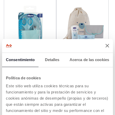
+ COLORES
Set de cuidado uñas Happy
Bolsa de paseo con cambio
Consentimiento
Detalles
Acerca de las cookies
Hands
de pañal
€ 14,99
€ 18,99
Política de cookies
AÑADIR
AÑADIR
Este sitio web utiliza cookies técnicas para su
funcionamiento y para la prestación de servicios y
cookies anónimas de desempeño (propias y de terceros)
SOLD OUT
que están siempre activas para garantizar el
funcionamiento del sitio y medir su performance con el