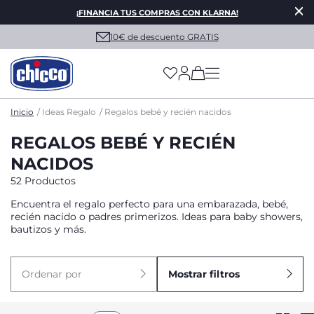
¡FINANCIA TUS COMPRAS CON KLARNA!
10€ de descuento GRATIS
(has more options on
Inicio
Ideas Regalo
Regalos bebé y recién nacidos
REGALOS BEBÉ Y RECIÉN
NACIDOS
52 Productos
Encuentra el regalo perfecto para una embarazada, bebé,
recién nacido o padres primerizos. Ideas para baby showers,
bautizos y más.
Ordenar por
Mostrar filtros