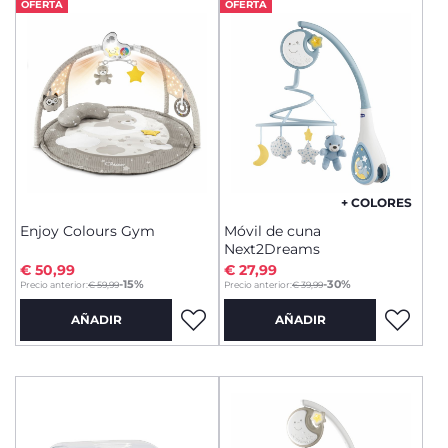
OFERTA
OFERTA
+ COLORES
Enjoy Colours Gym
Móvil de cuna
Next2Dreams
€ 50,99
€ 27,99
to
to
-15%
-30%
Precio anterior:
€ 59,99
Precio anterior:
€ 39,99
AÑADIR
AÑADIR