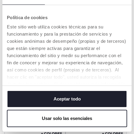
Política de cookies
+ COLORES
+ COLORES
Este sitio web utiliza cookies técnicas para su
Bolsa Cosmetica Piqué
Mommy Pod 3en1
funcionamiento y para la prestación de servicios y
€ 34,99
€ 99,99
cookies anónimas de desempeño (propias y de terceros)
que están siempre activas para garantizar el
AÑADIR
AÑADIR
funcionamiento del sitio y medir su performance con el
fin de conocer y mejorar su experiencia de navegación,
así como cookies de perfil (propias y de terceros). Al
OFERTA
hacer clic en "aceptar todo", usted autoriza la recogida
de todas las cookies. Si desea obtener más información
o cambiar o revocar el consentimiento de todas o
algunas cookies, haga clic en "mostrar detalles". Al
Aceptar todo
cerrar este banner, usted consiente en utilizar
únicamente cookies técnicas, que son esenciales para el
Usar solo las esenciales
servicio solicitado.
+ COLORES
+ COLORES