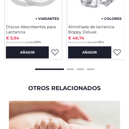
+ VARIANTES
+ COLORES
Discos Absorbentes para
Almohada de lactancia
Lactancia
Boppy Deluxe
€ 5,94
€ 46,74
to
to
-50%
-15%
Precio anterior:
€ 11,99
Precio anterior:
€ 54,99
AÑADIR
AÑADIR
OTROS RELACIONADOS