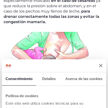
especialmente indicado
en el caso de cesáreas
ya
que reduce la presión sobre el abdomen, y en el
caso de los pechos muy llenos de leche,
para
drenar correctamente todas las zonas y evitar la
congestión mamaria.
Consentimiento
Detalles
Acerca de las cookies
POSICIÓN DE LA CRUZ, O POSICIÓN DE
LA LUNA
Política de cookies
La
posición entrecruzada, o posición de luna
, es
Este sitio web utiliza cookies técnicas para su
similar a la posición de cuna, pero con una diferencia