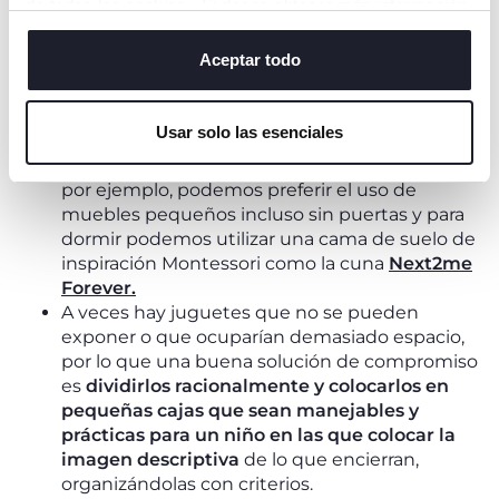
de todas las cookies. Si desea obtener más información
encontrar sus cosas, elegirlas y cogerlas por
o cambiar o revocar el consentimiento de todas o
su cuenta.
algunas cookies, haga clic en "mostrar detalles". Al
Aceptar todo
Incluso en el caso de la ropa y el calzado,
cerrar este banner, usted consiente en utilizar
dedicamos los espacios más bajos dentro de
únicamente cookies técnicas, que son esenciales para el
los muebles de la casa a los niños y nos
Usar solo las esenciales
servicio solicitado.
aseguramos de que sean accesibles
directamente desde ellos
: en el dormitorio,
por ejemplo, podemos preferir el uso de
muebles pequeños incluso sin puertas y para
dormir podemos utilizar una cama de suelo de
inspiración Montessori como la cuna
Next2me
Forever.
A veces hay juguetes que no se pueden
exponer o que ocuparían demasiado espacio,
por lo que una buena solución de compromiso
es
dividirlos racionalmente y colocarlos en
pequeñas cajas que sean manejables y
prácticas para un niño en las que colocar la
imagen descriptiva
de lo que encierran,
organizándolas con criterios.