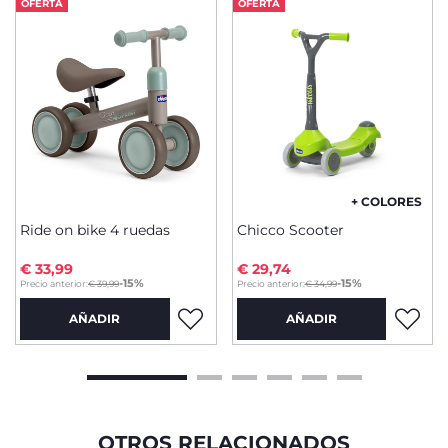
OFERTA
OFERTA
+ COLORES
Ride on bike 4 ruedas
Chicco Scooter
€ 33,99
€ 29,74
to
to
-15%
-15%
Precio anterior:
€ 39,99
Precio anterior:
€ 34,99
AÑADIR
AÑADIR
OTROS RELACIONADOS