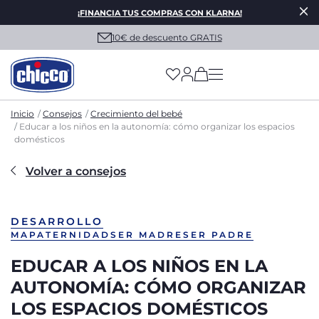
¡FINANCIA TUS COMPRAS CON KLARNA!
10€ de descuento GRATIS
(has more options on
Inicio
Consejos
Crecimiento del bebé
Educar a los niños en la autonomía: cómo organizar los espacios
domésticos
Volver a consejos
DESARROLLO
MAPATERNIDAD
SER MADRE
SER PADRE
EDUCAR A LOS NIÑOS EN LA
AUTONOMÍA: CÓMO ORGANIZAR
LOS ESPACIOS DOMÉSTICOS