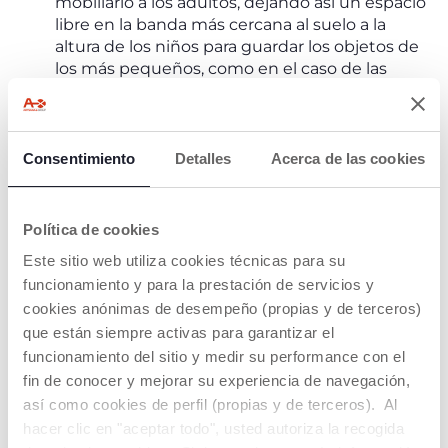
mobiliario a los adultos, dejando así un espacio
libre en la banda más cercana al suelo a la
altura de los niños para guardar los objetos de
los más pequeños, como en el caso de las
estanterías o percheros.
En circunstancias en las que no es posible
bajar objetos, como lavabos en el baño o
encimeras en la cocina, se debe encontrar
Consentimiento
Detalles
Acerca de las cookies
una manera para que los niños puedan llegar
más alto
. Se puede utilizar un asiento elevador
transportable para levantar a un niño en
Política de cookies
cualquier ocasión. Si un niño tiene un asiento
Este sitio web utiliza cookies técnicas para su
elevador que es fácil de manejar y que sabe
funcionamiento y para la prestación de servicios y
que puede usar, tiene una alternativa segura y
cookies anónimas de desempeño (propias y de terceros)
práctica a las sillas u otros trucos
impredecibles.
que están siempre activas para garantizar el
Establezcamos un lugar para todas las cosas
funcionamiento del sitio y medir su performance con el
de nuestros hijos,
hagámoslas parte integral
fin de conocer y mejorar su experiencia de navegación,
del contexto e incluso el desorden será
así como cookies de perfil (propias y de terceros). Al
contenido y contenido.
Los objetos deben ser
hacer clic en "aceptar todo", usted autoriza la recogida
accesibles y visibles, a los niños les gusta